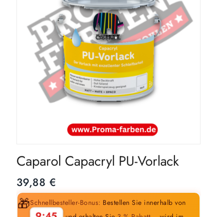
Caparol Capacryl PU-Vorlack
39,88
€
🎁
Schnellbesteller-Bonus:
Bestellen Sie innerhalb von
9:44
und erhalten Sie
3 % Rabatt
– wird im