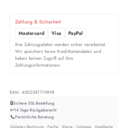
12,5 Liter
78 m²
bis ca.
1 Anstrich
Zahlung & Sicherheit
39 m²
bis ca.
2 Anstriche
Mastercard
Visa
PayPal
Ihre Zahlungsdaten werden sicher verarbeitet.
📏 Ihre Fläche
Wir speichern keine Kreditkartendaten und
haben keinen Zugriff auf Ihre
m²
Zahlungsinformationen.
🎨 Jetziger Zustand
Farbig / dunkel
EAN:
4002381719898
2 Anstriche empfohlen
🔒
Sichere SSL-Bestellung
↩️
14 Tage Rückgaberecht
Weiß / hell
📞
Persönliche Beratung
1 Anstrich reicht meist
Zahlarten:
Rechnung · PayPal · Klarna · Vorkasse · Kreditkarte