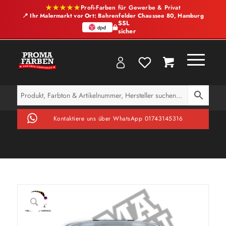
★★★★★
Profi-Farben für Gewerbe & Privat
📍 Ihr Malermarkt vor Ort: Bahrenfelder Chaussee 80, Hamburg
SSL
sicher
Kontaktiere uns über WhatsApp 01743145316