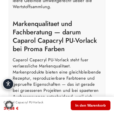
leere Gebinde umweltgerecht ueber die
Wertstoffsammlung.
Markenqualitaet und
Fachberatung — darum
Caparol Capacryl PU-Vorlack
bei Proma Farben
Caparol Capacryl PU-Vorlack steht fuer
verlaessliche Markenqualitaet.
Markenprodukte bieten eine gleichbleibende
Rezeptur, reproduzierbare Farbtoene und
gepruefte Eigenschaften — das ist gerade
bei groesseren Projekten und bei spaeteren
Ausbesserungen entscheidend, weil sich
Ergebnisse zuverlaessig wiederholen lassen.
Caparol Capacryl PU-Vorlack
🏠
🛍️
🔍
🛒
👤
In den Warenkorb
39,88
€
Start
Shop
Suche
Warenkorb
Konto
Als Malerfachhandel in Hamburg legen wir