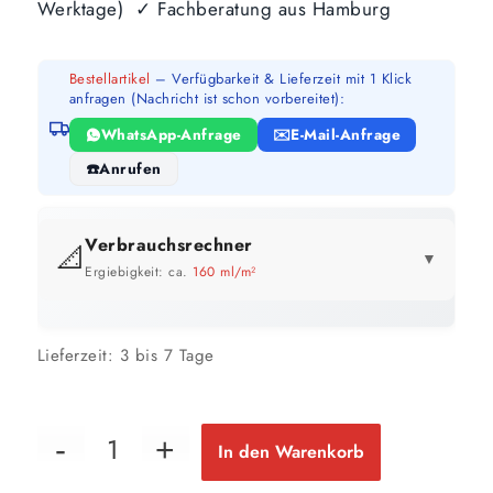
Werktage) ✓ Fachberatung aus Hamburg
Bestellartikel
– Verfügbarkeit & Lieferzeit mit 1 Klick
anfragen (Nachricht ist schon vorbereitet):
WhatsApp-Anfrage
E-Mail-Anfrage
Anrufen
Verbrauchsrechner
📐
▼
Ergiebigkeit: ca.
160 ml/m²
GEBINDE-REICHWEITE IM ÜBERBLICK
Lieferzeit:
3 bis 7 Tage
2,5 Liter
5 Liter
10 Liter
16 m²
31 m²
63 m²
bis ca.
bis ca.
bis ca.
1 Anstrich
1 Anstrich
1 Anstrich
8 m²
16 m²
31 m²
bis ca.
bis ca.
bis ca.
In den Warenkorb
2 Anstriche
2 Anstriche
2 Anstriche