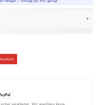
en Mengen – Anfrage per Mail genügt
▼
LICK
25 kg
156 m²
bis ca.
1 Anstrich
78 m²
Warenkorb
bis ca.
2 Anstriche
m²
PayPal
sicher verarbeitet. Wir speichern keine