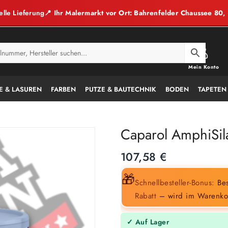
elle Lieferung
📍 Ihr Malermarkt vor Ort: Bahrenfelder Chaussee 80
Mein Konto
E & LASUREN
FARBEN
PUTZE & BAUTECHNIK
BODEN
TAPETEN
Caparol AmphiSil
107,58
€
🎁
Schnellbesteller-Bonus:
Bes
Rabatt
– wird im Warenko
✓ Auf Lager