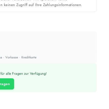
n keinen Zugriff auf Ihre Zahlungsinformationen.
Weiß / hell
n
1 Anstrich reicht meist
ach Untergrund und Werkzeug abweichen. Für 10 % Reserve wird automatisch
aufgerundet.
a · Vorkasse · Kreditkarte
für alle Fragen zur Verfügung!
fragen