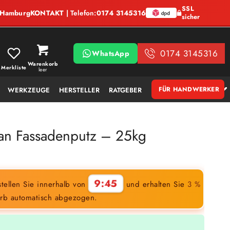
SSL
, Hamburg
KONTAKT
| Telefon:
0174 3145316
sicher
0174 3145316
WhatsApp
Warenkorb
Merkliste
leer
FÜR HANDWERKER
WERKZEUGE
HERSTELLER
RATGEBER
an Fassadenputz – 25kg
9:44
tellen Sie innerhalb von
und erhalten Sie
3 %
rb automatisch abgezogen.