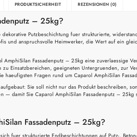
PRODUKTSICHERHEIT
REZENSIONEN (0)
adenputz – 25kg?
e dekorative Putzbeschichtung fuer strukturierte, widers
ofis und anspruchsvolle Heimwerker, die Wert auf ein gle
ol AmphiSilan Fassadenputz – 25kg eine zuverlaessige Ver
n zu Einsatzbereichen, geeigneten Untergruenden, zur Vera
ie haeufigsten Fragen rund um Caparol AmphiSilan Fassa
er aufgebaut: Sie soll nicht nur das Produkt beschreiben, 
 — damit Sie Caparol AmphiSilan Fassadenputz – 25kg s
hiSilan Fassadenputz – 25kg?
ich fuer strukturierte Endbeschichtungen auf Putz-, Bet