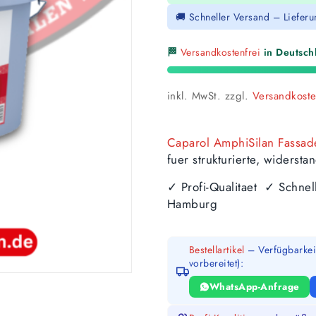
🚚 Schneller Versand – Liefer
🏁
Versandkostenfrei
in Deutschl
inkl. MwSt.
zzgl.
Versandkost
Caparol AmphiSilan Fassa
fuer strukturierte, widers
✓ Profi-Qualitaet ✓ Schne
Hamburg
Bestellartikel
– Verfügbarkeit
vorbereitet):
WhatsApp-Anfrage