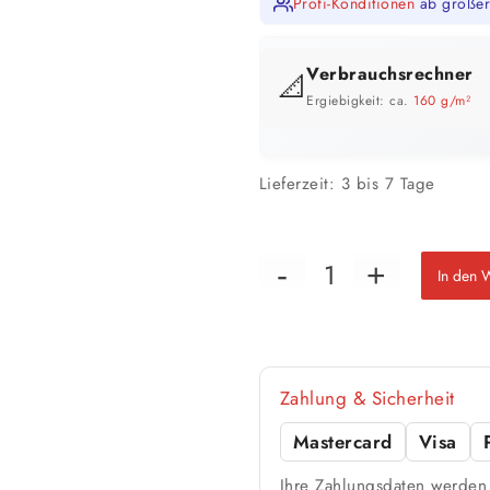
Profi-Konditionen
ab größer
Verbrauchsrechner
📐
Ergiebigkeit: ca.
160 g/m²
GEBINDE-REICHWEITE IM ÜBERB
Lieferzeit:
3 bis 7 Tage
In den 
📏 Ihre Fläche
Zahlung & Sicherheit
Mastercard
Visa
🎨 Jetziger Zustand
Ihre Zahlungsdaten werden 