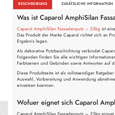
BESCHREIBUNG
ZUSÄTZLICHE INFORMATION
Was ist
Caparol
AmphiSilan Fass
Caparol AmphiSilan Fassadenputz – 25kg
ist ein
Das Produkt der Marke Caparol richtet sich an Pr
Ergebnis legen.
Als dekorative Putzbeschichtung verbindet Capar
Folgenden finden Sie alle wichtigen Informatione
Farbtoenen und Gebinden sowie Antworten auf d
Diese Produktseite ist als vollstaendiger Ratgeb
Auswahl, Vorbereitung und Anwendung abnehmen
einsetzen koennen.
Wofuer eignet sich Caparol Amp
Caparol Capaver
Caparol AmphiSilan Fassadenputz – 25kg eignet s