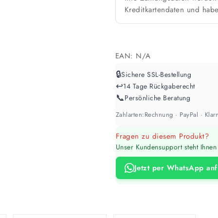
Kreditkartendaten und habe
Farbig / dunkel
2 Anstriche empfohle
Werte sind Richtwerte und können je n
EAN:
N/A
🔒
Sichere SSL-Bestellung
↩️
14 Tage Rückgaberecht
📞
Persönliche Beratung
Zahlarten:
Rechnung · PayPal · Klarn
Fragen zu diesem Produkt?
Unser Kundensupport steht Ihnen 
Jetzt per WhatsApp an