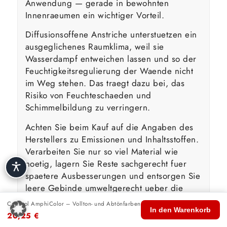
Anwendung — gerade in bewohnten
Innenraeumen ein wichtiger Vorteil.
Diffusionsoffene Anstriche unterstuetzen ein
ausgeglichenes Raumklima, weil sie
Wasserdampf entweichen lassen und so der
Feuchtigkeitsregulierung der Waende nicht
im Weg stehen. Das traegt dazu bei, das
Risiko von Feuchteschaeden und
Schimmelbildung zu verringern.
Achten Sie beim Kauf auf die Angaben des
Herstellers zu Emissionen und Inhaltsstoffen.
Verarbeiten Sie nur so viel Material wie
noetig, lagern Sie Reste sachgerecht fuer
spaetere Ausbesserungen und entsorgen Sie
leere Gebinde umweltgerecht ueber die
Wertstoffsammlung.
Caparol AmphiColor – Vollton- und Abtönfarben
🏠
🛍️
🔍
🛒
👤
In den Warenkorb
20,25
€
Start
Shop
Suche
Warenkorb
Konto