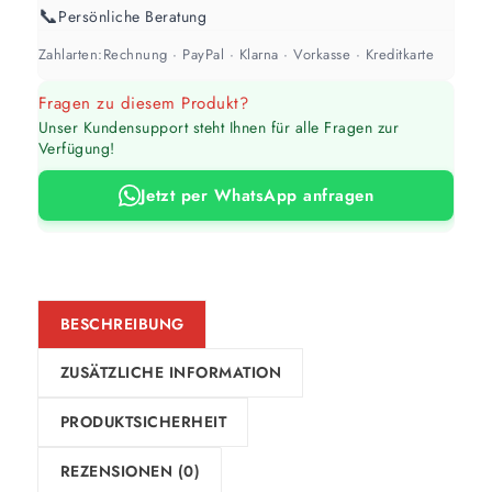
📞
Persönliche Beratung
1 Anstrich reicht meist
Zahlarten:
Rechnung · PayPal · Klarna · Vorkasse · Kreditkarte
Werte sind Richtwerte und können je nach Untergrund und Werkzeug
Fragen zu diesem Produkt?
abweichen. Für 10 % Reserve wird automatisch aufgerundet.
Unser Kundensupport steht Ihnen für alle Fragen zur
Verfügung!
Jetzt per WhatsApp anfragen
BESCHREIBUNG
ZUSÄTZLICHE INFORMATION
PRODUKTSICHERHEIT
REZENSIONEN (0)