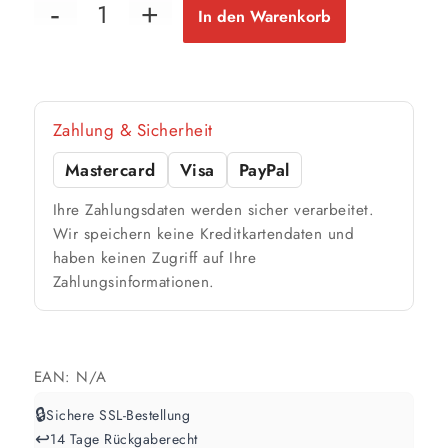
9 m²
18 m²
36 m²
bis ca.
bis ca.
bis ca.
In den Warenkorb
2 Anstriche
2 Anstriche
2 Anstriche
12,5 Liter
89 m²
bis ca.
1 Anstrich
Zahlung & Sicherheit
45 m²
bis ca.
2 Anstriche
Mastercard
Visa
PayPal
Ihre Zahlungsdaten werden sicher verarbeitet.
📏 Ihre Fläche
Wir speichern keine Kreditkartendaten und
haben keinen Zugriff auf Ihre
m²
Zahlungsinformationen.
🎨 Jetziger Zustand
Farbig / dunkel
EAN:
N/A
2 Anstriche empfohlen
🔒
Sichere SSL-Bestellung
↩️
14 Tage Rückgaberecht
Weiß / hell