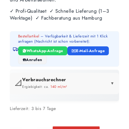
✓ Profi-Qualitaet ✓ Schnelle Lieferung (1–3
Werktage) ✓ Fachberatung aus Hamburg
Bestellartikel
– Verfügbarkeit & Lieferzeit mit 1 Klick
anfragen (Nachricht ist schon vorbereitet):
WhatsApp-Anfrage
E-Mail-Anfrage
Anrufen
Verbrauchsrechner
📐
▼
Ergiebigkeit: ca.
140 ml/m²
GEBINDE-REICHWEITE IM ÜBERBLICK
Lieferzeit:
3 bis 7 Tage
2,5 Liter
5 Liter
10 Liter
18 m²
36 m²
71 m²
bis ca.
bis ca.
bis ca.
1 Anstrich
1 Anstrich
1 Anstrich