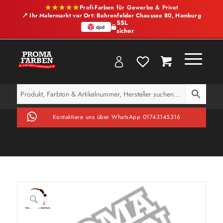
★★★★★
Profi-Farben für Gewerbe & Privat
📍 Ihr Malermarkt vor Ort: Bahrenfelder Chaussee 80, Hamburg
SSL
sicher
Kontaktiere uns über WhatsApp 01743145316