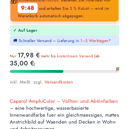
🎁
9:47
und erhalten Sie
3 % Rabatt
– wird im
Warenkorb automatisch abgezogen.
✓ Auf Lager
🚚 Schneller Versand – Lieferung in
1–3 Werktagen
*
17,98
€
Nur
mehr bis
kostenlosem Versand
(ab
35,00
€
)
🏁
inkl. MwSt.
zzgl.
Versandkosten
Caparol AmphiColor – Vollton- und Abtönfarben
– eine hochwertige, wasserbasierte
Innenwandfarbe fuer ein gleichmaessiges, mattes
Anstrichbild auf Waenden und Decken in Wohn-
und Arbeitsraeumen.