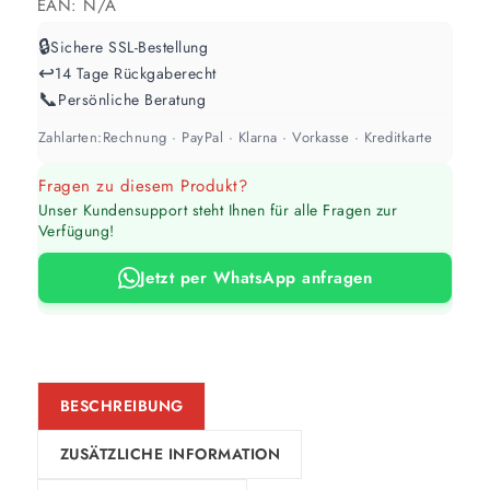
EAN:
N/A
2 Anstriche empfohlen
🔒
Sichere SSL-Bestellung
↩️
14 Tage Rückgaberecht
Weiß / hell
📞
Persönliche Beratung
1 Anstrich reicht meist
Zahlarten:
Rechnung · PayPal · Klarna · Vorkasse · Kreditkarte
Werte sind Richtwerte und können je nach Untergrund und Werkzeug
Fragen zu diesem Produkt?
abweichen. Für 10 % Reserve wird automatisch aufgerundet.
Unser Kundensupport steht Ihnen für alle Fragen zur
Verfügung!
Jetzt per WhatsApp anfragen
BESCHREIBUNG
ZUSÄTZLICHE INFORMATION