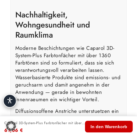
Nachhaltigkeit,
Wohngesundheit und
Raumklima
Moderne Beschichtungen wie Caparol 3D-
System-Plus Farbtonfächer mit über 1360
Farbtönen sind so formuliert, dass sie sich
verantwortungsvoll verarbeiten lassen.
Wasserbasierte Produkte sind emissions- und
geruchsarm und damit angenehm in der
Anwendung — gerade in bewohnten
Innenraeumen ein wichtiger Vorteil.
Diffusionsoffene Anstriche unterstuetzen ein
ausgeglichenes Raumklima, weil sie
Caparol 3D-System-Plus Farbtonfächer mit über 1360 Farbtönen
🏠
🛍️
🔍
🛒
👤
Wasserdampf entweichen lassen und so der
In den Warenkorb
61,06
€
Start
Shop
Suche
Warenkorb
Konto
Feuchtigkeitsregulierung der Waende nicht