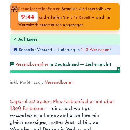
🎁
Schnellbesteller-Bonus:
Bestellen Sie innerhalb von
9:43
und erhalten Sie
3 % Rabatt
– wird im
Warenkorb automatisch abgezogen.
✓ Auf Lager
🚚 Schneller Versand – Lieferung in
1–3 Werktagen
*
🏁
Versandkostenfrei
in Deutschland — Ziel erreicht!
🏁
inkl. MwSt.
zzgl.
Versandkosten
Caparol 3D-System-Plus Farbtonfächer mit über
1360 Farbtönen
– eine hochwertige,
wasserbasierte Innenwandfarbe fuer ein
gleichmaessiges, mattes Anstrichbild auf
Waenden und Decken in Wohn- und