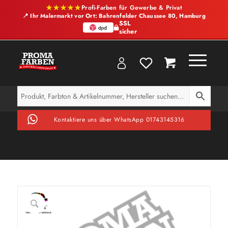
★★★★★
Profi-Farben für Gewerbe & Privat
📍 Ihr Malermarkt vor Ort: Bahrenfelder Chaussee 80, Hamburg
SSL
sicher
Kontaktiere uns über WhatsApp 01743145316