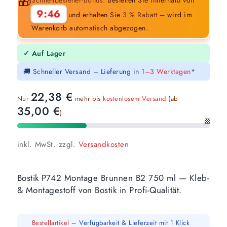
🎁
9:45
und erhalten Sie
3 % Rabatt
– wird im
Warenkorb automatisch abgezogen.
✓ Auf Lager
🚚 Schneller Versand – Lieferung in
1–3 Werktagen
*
22,38
€
Nur
mehr bis
kostenlosem Versand
(ab
35,00
€
)
🏁
inkl. MwSt.
zzgl.
Versandkosten
Bostik P742 Montage Brunnen B2 750 ml — Kleb-
& Montagestoff von Bostik in Profi-Qualität.
Bestellartikel
– Verfügbarkeit & Lieferzeit mit 1 Klick