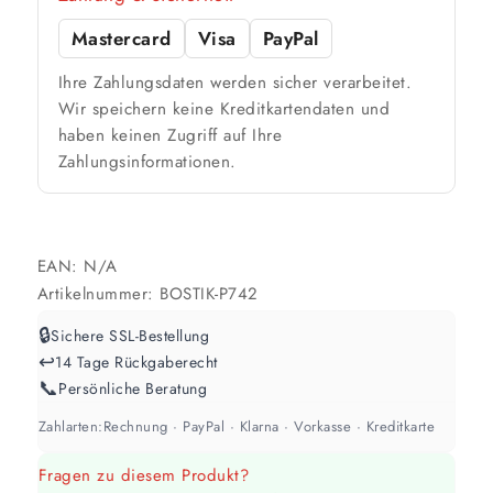
Mastercard
Visa
PayPal
🎨 Jetziger Zustand
Ihre Zahlungsdaten werden sicher verarbeitet.
Farbig / dunkel
Wir speichern keine Kreditkartendaten und
haben keinen Zugriff auf Ihre
2 Anstriche empfohlen
Zahlungsinformationen.
Weiß / hell
1 Anstrich reicht meist
EAN:
N/A
Werte sind Richtwerte und können je nach Untergrund und Werkzeug
Artikelnummer:
BOSTIK-P742
abweichen. Für 10 % Reserve wird automatisch aufgerundet.
🔒
Sichere SSL-Bestellung
↩️
14 Tage Rückgaberecht
📞
Persönliche Beratung
Zahlarten:
Rechnung · PayPal · Klarna · Vorkasse · Kreditkarte
Fragen zu diesem Produkt?