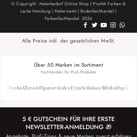
© Copyright - Malerbedarf Online Shop | ProMA Farben &
Lacke Hamburg | Malermarkt | Bodenfachhandel |
Farbenfachhandel. 2026
Alle Preise inkl. der gesetzlichen MwSt.
Über 50 Marken im Sortiment
Fachhändler für Profi-Produkte
ch
Herbol
Zero
Alligator
Ardex
Uzin
Schönox
Mirka
Dupli-Col
5 € GUTSCHEIN FÜR IHRE ERSTE
NEWSLETTER-ANMELDUNG 🎁
Angebote, Profi-Tipps & neue Marken zuerst erfahren