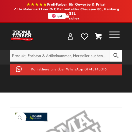
★★★★★
Profi-Farben für Gewerbe & Privat
📍 Ihr Malermarkt vor Ort: Bahrenfelder Chaussee 80, Hamburg
SSL
sicher
Kontaktiere uns über WhatsApp 01743145316