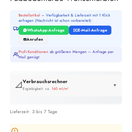
Bestellartikel
– Verfügbarkeit & Lieferzeit mit 1 Klick
anfragen (Nachricht ist schon vorbereitet):
WhatsApp-Anfrage
E-Mail-Anfrage
Anrufen
Profi-Konditionen
ab größeren Mengen – Anfrage per
Mail genügt
Verbrauchsrechner
📐
▼
Ergiebigkeit: ca.
160 ml/m²
GEBINDE-REICHWEITE IM ÜBERBLICK
Preis pro Liter im Vergleich
Lieferzeit:
3 bis 7 Tage
Je größer das Gebinde, desto günstiger.
12,5 Liter
6 Liter
78 m²
38 m²
bis ca.
bis ca.
GEBINDE
GESAMT
PRO L
ERSPARNIS
1 Anstrich
1 Anstrich