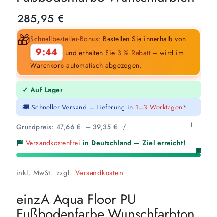
285,95
€
🎁
Schnellbesteller-Bonus:
Bestellen Sie innerhalb von
9:43
und erhalten Sie
3 % Rabatt
– wird im
Warenkorb automatisch abgezogen.
✓ Auf Lager
🚚 Schneller Versand – Lieferung in
1–3 Werktagen
*
l
Grundpreis:
47,66
€
–
39,35
€
/
🏁
Versandkostenfrei
in Deutschland — Ziel erreicht!
🏁
inkl. MwSt.
zzgl.
Versandkosten
einzA Aqua Floor PU
Fußbodenfarbe Wunschfarbton