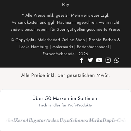
Pay
* Alle Preise inkl. gesetzl. Mehrwertsteuer zzgl.
Versandkosten und ggf. Nachnahmegebühren, wenn nicht
anders beschrieben; für Sperrgut gelten gesonderte Preise
© Copyright - Malerbedarf Online Shop | ProMA Farben &
Lacke Hamburg | Malermarkt | Bodenfachhandel |
Farbenfachhandel. 2026
Alle Preise inkl. der gesetzlichen MwSt.
Über 50 Marken im Sortiment
Fachhändler für Profi-Produkte
rbol
Zero
Alligator
Ardex
Uzin
Schönox
Mirka
Dupli-Color
Cap