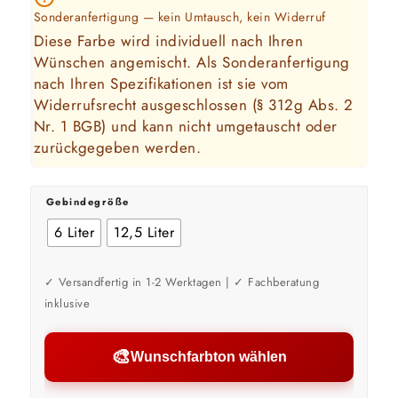
39 m²
19 m²
240,29
€
40,05
€
bis ca.
bis ca.
Sonderanfertigung — kein Umtausch, kein Widerruf
6 Liter
Basis
2 Anstriche
2 Anstriche
Diese Farbe wird individuell nach Ihren
413,33
€
33,07
€
12,5
−17%
Wünschen angemischt. Als Sonderanfertigung
📏 Ihre Fläche
Liter
nach Ihren Spezifikationen ist sie vom
Widerrufsrecht ausgeschlossen (§ 312g Abs. 2
m²
Nr. 1 BGB) und kann
nicht umgetauscht oder
zurückgegeben
werden.
🎨 Jetziger Zustand
Gebindegröße
Farbig / dunkel
2 Anstriche empfohlen
6 Liter
12,5 Liter
Weiß / hell
✓ Versandfertig in 1-2 Werktagen | ✓ Fachberatung
1 Anstrich reicht meist
inklusive
🎨
Werte sind Richtwerte und können je nach Untergrund und Werkzeug
Wunschfarbton wählen
abweichen. Für 10 % Reserve wird automatisch aufgerundet.