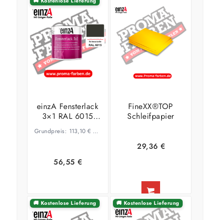
🚚 Kostenlose Lieferung
einzA Fensterlack
FineXX®TOP
3×1 RAL 6015
Schleifpapier
Schwarzoliv
Grundpreis:
113,10
€
–
60,21
€
/
l
29,36
€
56,55
€
Ausführung
🚚 Kostenlose Lieferung
🚚 Kostenlose Lieferung
Ausführung
wählen