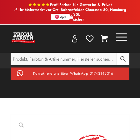
★★★★★
Profi-Farben für Gewerbe & Privat
📍 Ihr Malermarkt vor Ort: Bahrenfelder Chaussee 80, Hamburg
SSL
sicher
Kontaktiere uns über WhatsApp 01743145316