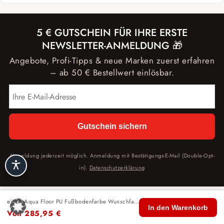
5 € GUTSCHEIN FÜR IHRE ERSTE
NEWSLETTER-ANMELDUNG 🎁
Angebote, Profi-Tipps & neue Marken zuerst erfahren
– ab 50 € Bestellwert einlösbar.
Gutschein sichern
Abmeldung jederzeit möglich. Anmeldung mit Bestätigungs-E-Mail (Double-Opt-
in).
Datenschutzerklärung
einzA Aqua Floor PU Fußbodenfarbe Wunschfarbton
🏠
🛍️
🔍
🛒
👤
In den Warenkorb
Von
285,95
€
Start
Shop
Suche
Warenkorb
Konto