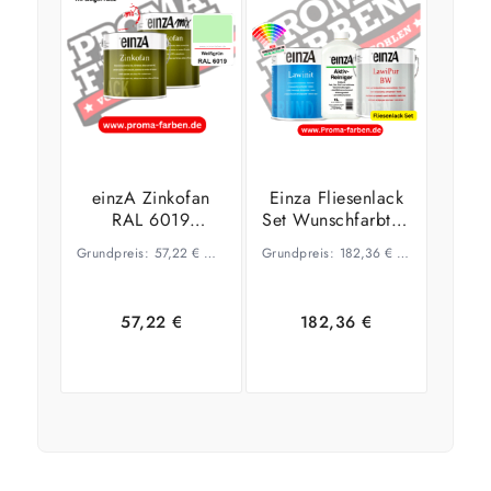
wählen
einzA Zinkofan
Einza Fliesenlack
RAL 6019
Set Wunschfarbton
Weißgrün
1,00 Liter für ca.
Grundpreis:
57,22
€
–
44,61
€
Grundpreis:
/
l
182,36
€
/
l
15,00 qm
57,22
€
182,36
€
Ausführung
Select
Zeige
wählen
options
Details