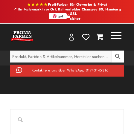
★★★★★
Profi-Farben für Gewerbe & Privat
📍 Ihr Malermarkt vor Ort: Bahrenfelder Chaussee 80, Hamburg
SSL
sicher
Kontaktiere uns über WhatsApp 01743145316