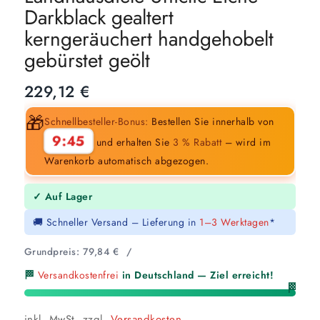
Darkblack gealtert
kerngeräuchert handgehobelt
gebürstet geölt
229,12
€
🎁
Schnellbesteller-Bonus:
Bestellen Sie innerhalb von
9:43
und erhalten Sie
3 % Rabatt
– wird im
Warenkorb automatisch abgezogen.
✓ Auf Lager
🚚 Schneller Versand – Lieferung in
1–3 Werktagen
*
Grundpreis:
79,84
€
/
🏁
Versandkostenfrei
in Deutschland — Ziel erreicht!
🏁
inkl. MwSt.
zzgl.
Versandkosten