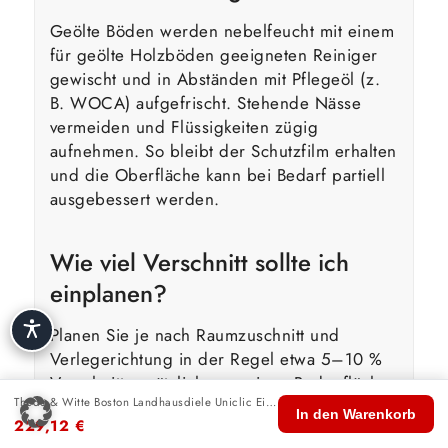
Geölte Böden werden nebelfeucht mit einem
für geölte Holzböden geeigneten Reiniger
gewischt und in Abständen mit Pflegeöl (z.
B. WOCA) aufgefrischt. Stehende Nässe
vermeiden und Flüssigkeiten zügig
aufnehmen. So bleibt der Schutzfilm erhalten
und die Oberfläche kann bei Bedarf partiell
ausgebessert werden.
Wie viel Verschnitt sollte ich
einplanen?
Planen Sie je nach Raumzuschnitt und
Verlegerichtung in der Regel etwa 5–10 %
Verschnitt zusätzlich zur reinen Bodenfläche
Thede & Witte Boston Landhausdiele Uniclic Eiche Darkblack gealtert kerngeräuchert handgehobelt gebürstet geölt
ein. Bei verwinkelten Räumen oder
🏠
🛍️
🔍
🛒
👤
In den Warenkorb
229,12
€
Diagonalverlegung entsprechend mehr. Wir
Start
Shop
Suche
Warenkorb
Konto