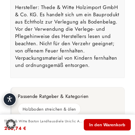
Hersteller: Thede & Witte Holzimport GmbH
& Co. KG. Es handelt sich um ein Bauprodukt
aus Echtholz zur Verlegung als Bodenbelag.
Vor der Verwendung die Verlege- und
Pflegehinweise des Herstellers lesen und
beachten. Nicht für den Verzehr geeignet;
von offenem Feuer fernhalten.
Verpackungsmaterial von Kindern fernhalten
und ordnungsgemäß entsorgen.
Passende Ratgeber & Kategorien
Holzboden streichen & ölen
Thede & Witte Boston Landhausdiele Uniclic Ahorn kanadisch geölt
🏠
🛍️
🔍
🛒
👤
In den Warenkorb
206,74
€
Start
Shop
Suche
Warenkorb
Konto