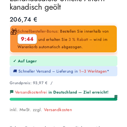
kanadisch geölt
206,74
€
🎁
Schnellbesteller-Bonus:
Bestellen Sie innerhalb von
9:43
und erhalten Sie
3 % Rabatt
– wird im
Warenkorb automatisch abgezogen.
✓ Auf Lager
🚚 Schneller Versand – Lieferung in
1–3 Werktagen
*
Grundpreis:
93,97
€
/
🏁
Versandkostenfrei
in Deutschland — Ziel erreicht!
🏁
inkl. MwSt.
zzgl.
Versandkosten