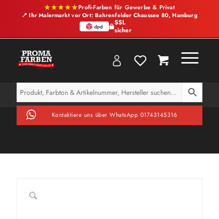
★★★★★
Profi-Farben für Gewerbe & Privat
📍 Ihr Malermarkt vor Ort: Bahrenfelder Chaussee 80, Hamburg
SSL
sicher
Kontaktiere uns über WhatsApp 01743145316