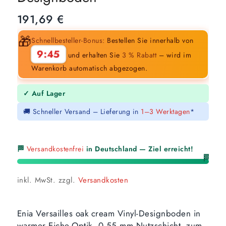
191,69
€
🎁
Schnellbesteller-Bonus:
Bestellen Sie innerhalb von
9:44
und erhalten Sie
3 % Rabatt
– wird im
Warenkorb automatisch abgezogen.
✓ Auf Lager
🚚 Schneller Versand – Lieferung in
1–3 Werktagen
*
🏁
Versandkostenfrei
in Deutschland — Ziel erreicht!
🏁
inkl. MwSt.
zzgl.
Versandkosten
Enia Versailles oak cream Vinyl-Designboden in
warmer Eiche-Optik, 0,55 mm Nutzschicht, zum