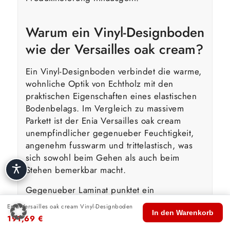
Warum ein Vinyl-Designboden
wie der Versailles oak cream?
Ein Vinyl-Designboden verbindet die warme,
wohnliche Optik von Echtholz mit den
praktischen Eigenschaften eines elastischen
Bodenbelags. Im Vergleich zu massivem
Parkett ist der Enia Versailles oak cream
unempfindlicher gegenueber Feuchtigkeit,
angenehm fusswarm und trittelastisch, was
sich sowohl beim Gehen als auch beim
Stehen bemerkbar macht.
Gegenueber Laminat punktet ein
hochwertiger Design-Vinylboden mit einer
Enia Versailles oak cream Vinyl-Designboden
🏠
🛍️
🔍
🛒
👤
ruhigeren Trittakustik und einer weicheren
In den Warenkorb
191,69
€
Start
Shop
Suche
Warenkorb
Konto
Haptik. Die elastische Nutzschicht des