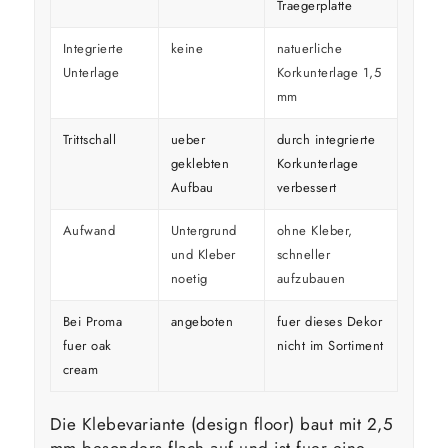
Traegerplatte
Integrierte
keine
natuerliche
Unterlage
Korkunterlage 1,5
mm
Trittschall
ueber
durch integrierte
geklebten
Korkunterlage
Aufbau
verbessert
Aufwand
Untergrund
ohne Kleber,
und Kleber
schneller
noetig
aufzubauen
Bei Proma
angeboten
fuer dieses Dekor
fuer oak
nicht im Sortiment
cream
Die Klebevariante (design floor) baut mit 2,5
mm besonders flach auf und ist fuer eine