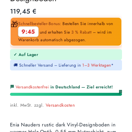
119,45
€
🎁
Schnellbesteller-Bonus:
Bestellen Sie innerhalb von
9:44
und erhalten Sie
3 % Rabatt
– wird im
Warenkorb automatisch abgezogen.
✓ Auf Lager
🚚 Schneller Versand – Lieferung in
1–3 Werktagen
*
🏁
Versandkostenfrei
in Deutschland — Ziel erreicht!
🏁
inkl. MwSt.
zzgl.
Versandkosten
Enia Nauders rustic dark Vinyl-Designboden in
warmer Holz-Optik, 0,55 mm Nutzschicht, zum