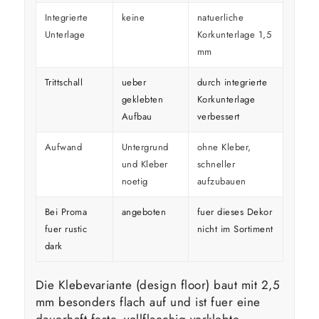
Integrierte
keine
natuerliche
Unterlage
Korkunterlage 1,5
mm
Trittschall
ueber
durch integrierte
geklebten
Korkunterlage
Aufbau
verbessert
Aufwand
Untergrund
ohne Kleber,
und Kleber
schneller
noetig
aufzubauen
Bei Proma
angeboten
fuer dieses Dekor
fuer rustic
nicht im Sortiment
dark
Die Klebevariante (design floor) baut mit 2,5
mm besonders flach auf und ist fuer eine
dauerhaft feste, vollflaechig verklebte