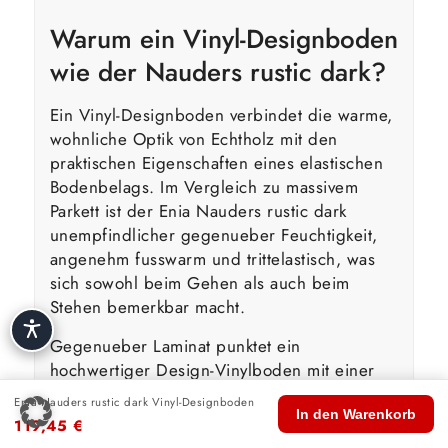
Warum ein Vinyl-Designboden
wie der Nauders rustic dark?
Ein Vinyl-Designboden verbindet die warme,
wohnliche Optik von Echtholz mit den
praktischen Eigenschaften eines elastischen
Bodenbelags. Im Vergleich zu massivem
Parkett ist der Enia Nauders rustic dark
unempfindlicher gegenueber Feuchtigkeit,
angenehm fusswarm und trittelastisch, was
sich sowohl beim Gehen als auch beim
Stehen bemerkbar macht.
Gegenueber Laminat punktet ein
hochwertiger Design-Vinylboden mit einer
ruhigeren Trittakustik und einer weicheren
Enia Nauders rustic dark Vinyl-Designboden
🏠
🛍️
🔍
🛒
👤
Haptik. Die elastische Nutzschicht des
In den Warenkorb
119,45
€
Start
Shop
Suche
Warenkorb
Konto
Nauders rustic dark nimmt Trittgeraeusche