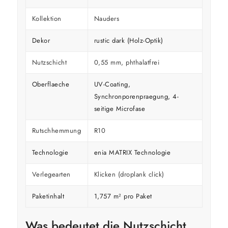
Kollektion
Nauders
Dekor
rustic dark (Holz-Optik)
Nutzschicht
0,55 mm, phthalatfrei
Oberflaeche
UV-Coating,
Synchronporenpraegung, 4-
seitige Microfase
Rutschhemmung
R10
Technologie
enia MATRIX Technologie
Verlegearten
Klicken (droplank click)
Paketinhalt
1,757 m² pro Paket
Was bedeutet die Nutzschicht