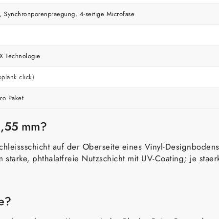
, Synchronporenpraegung, 4-seitige Microfase
X Technologie
oplank click)
ro Paket
 0,55 mm?
chleissschicht auf der Oberseite eines Vinyl-Designboden
tarke, phthalatfreie Nutzschicht mit UV-Coating; je staerk
se?