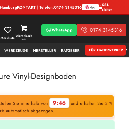
SSL
, Hamburg
KONTAKT
| Telefon:
0174 3145316
sicher
0174 3145316
WhatsApp
Warenkorb
Merkliste
leer
FÜR HANDWERKER
WERKZEUGE
HERSTELLER
RATGEBER
ture Vinyl-Designboden
9:45
tellen Sie innerhalb von
und erhalten Sie
3 %
rb automatisch abgezogen.