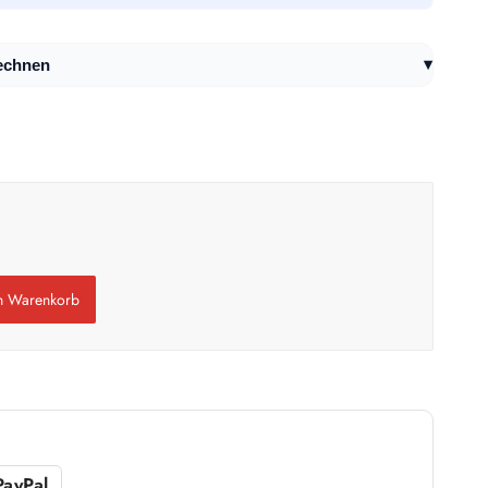
▾
echnen
en Warenkorb
PayPal