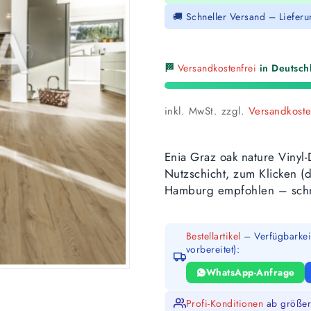
🚚 Schneller Versand – Liefer
🏁
Versandkostenfrei
in Deutschl
inkl. MwSt.
zzgl.
Versandkost
Enia Graz oak nature Viny
Nutzschicht, zum Klicken (
Hamburg empfohlen – schn
Bestellartikel
– Verfügbarkeit
vorbereitet):
WhatsApp-Anfrage
Profi-Konditionen
ab größer