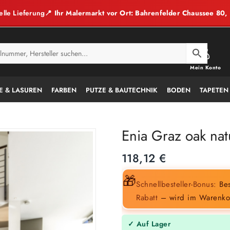
elle Lieferung
📍 Ihr Malermarkt vor Ort: Bahrenfelder Chaussee 80
Mein Konto
E & LASUREN
FARBEN
PUTZE & BAUTECHNIK
BODEN
TAPETEN
Enia Graz oak na
118,12
€
🎁
Schnellbesteller-Bonus:
Bes
Rabatt
– wird im Warenko
✓ Auf Lager