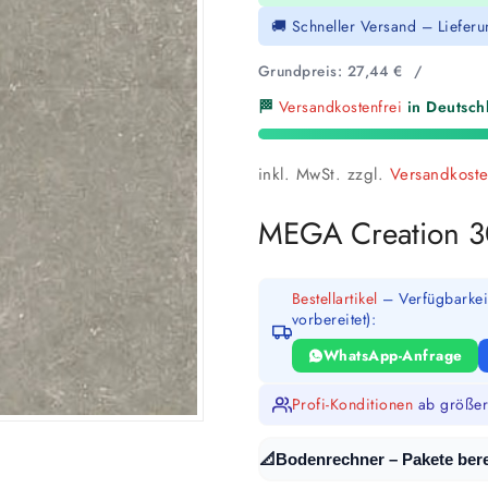
🚚 Schneller Versand – Liefer
Grundpreis:
27,44
€
/
🏁
Versandkostenfrei
in Deutschl
inkl. MwSt.
zzgl.
Versandkost
MEGA Creation 3
Bestellartikel
– Verfügbarkeit
vorbereitet):
WhatsApp-Anfrage
Profi-Konditionen
ab größer
📐
Bodenrechner – Pakete ber