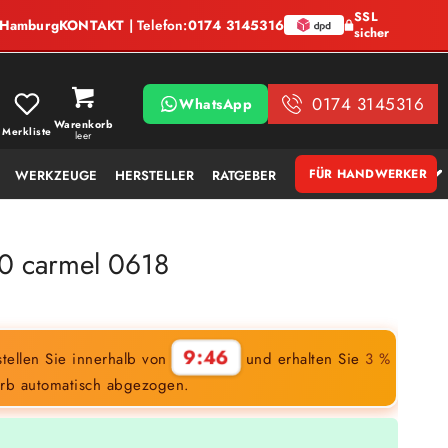
SSL
, Hamburg
KONTAKT
| Telefon:
0174 3145316
sicher
0174 3145316
WhatsApp
Warenkorb
Merkliste
leer
FÜR HANDWERKER
WERKZEUGE
HERSTELLER
RATGEBER
0 carmel 0618
9:45
tellen Sie innerhalb von
und erhalten Sie
3 %
rb automatisch abgezogen.