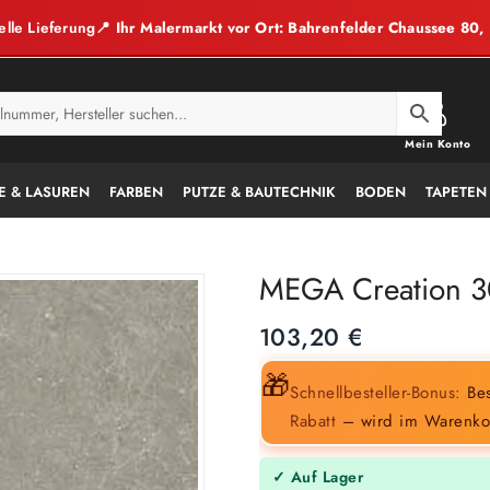
elle Lieferung
📍 Ihr Malermarkt vor Ort: Bahrenfelder Chaussee 80
Mein Konto
E & LASUREN
FARBEN
PUTZE & BAUTECHNIK
BODEN
TAPETEN
MEGA Creation 3
103,20
€
🎁
Schnellbesteller-Bonus:
Bes
Rabatt
– wird im Warenko
✓ Auf Lager