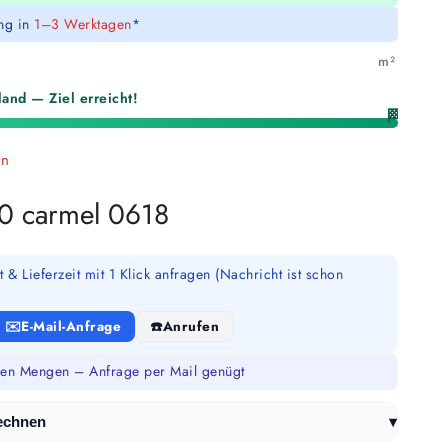
ung in
1–3 Werktagen
*
m²
and — Ziel erreicht!
🏁
en
0 carmel 0618
 & Lieferzeit mit 1 Klick anfragen (Nachricht ist schon
E-Mail-Anfrage
Anrufen
en Mengen – Anfrage per Mail genügt
▾
echnen