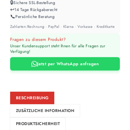
🔒
Weiß / hell
Sichere SSL-Bestellung
↩️
14 Tage Rückgaberecht
1 Anstrich reicht meist
📞
Persönliche Beratung
Zahlarten:
Rechnung · PayPal · Klarna · Vorkasse · Kreditkarte
Werte sind Richtwerte und können je nach Untergrund und Werkzeug
abweichen. Für 10 % Reserve wird automatisch aufgerundet.
Fragen zu diesem Produkt?
Unser Kundensupport steht Ihnen für alle Fragen zur
Verfügung!
Jetzt per WhatsApp anfragen
BESCHREIBUNG
ZUSÄTZLICHE INFORMATION
PRODUKTSICHERHEIT