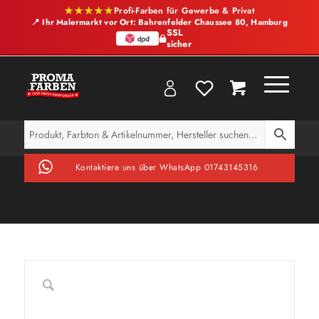
★★★★★
Profi-Farben für Gewerbe & Privat
📍 Ihr Malermarkt vor Ort: Bahrenfelder Chaussee 80, Hamburg
SSL
sicher
Kontaktiere uns über WhatsApp 01743145316