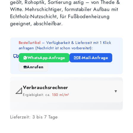
geölt, Rohoptik, Sortierung astig – von Thede &
Witte. Mehrschichtiger, formstabiler Aufbau mit
Echtholz-Nutzschicht, für Fußbodenheizung
geeignet, abschleifbar.
Bestellartikel
– Verfügbarkeit & Lieferzeit mit 1 Klick
anfragen (Nachricht ist schon vorbereitet):
WhatsApp-Anfrage
E-Mail-Anfrage
Anrufen
Verbrauchsrechner
📐
▼
Ergiebigkeit: ca.
150 ml/m²
GEBINDE-REICHWEITE IM ÜBERBLICK
Lieferzeit:
3 bis 7 Tage
1 Liter
2,5 Liter
5 Liter
7 m²
17 m²
33 m²
bis ca.
bis ca.
bis ca.