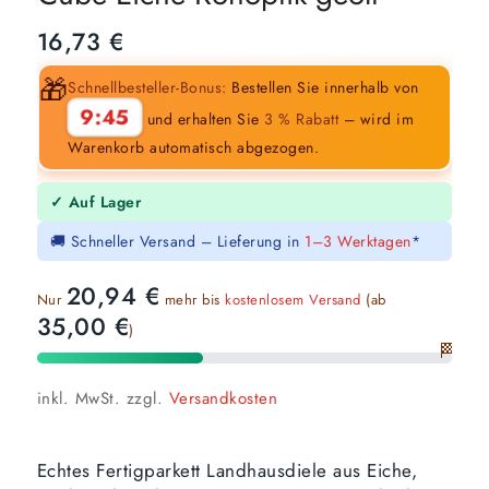
16,73
€
🎁
Schnellbesteller-Bonus:
Bestellen Sie innerhalb von
9:44
und erhalten Sie
3 % Rabatt
– wird im
Warenkorb automatisch abgezogen.
✓ Auf Lager
🚚 Schneller Versand – Lieferung in
1–3 Werktagen
*
20,94
€
Nur
mehr bis
kostenlosem Versand
(ab
35,00
€
)
🏁
inkl. MwSt.
zzgl.
Versandkosten
Echtes Fertigparkett Landhausdiele aus Eiche,