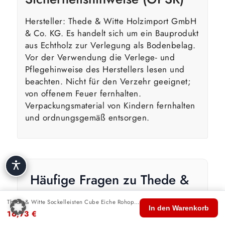
Hersteller: Thede & Witte Holzimport GmbH
& Co. KG. Es handelt sich um ein Bauprodukt
aus Echtholz zur Verlegung als Bodenbelag.
Vor der Verwendung die Verlege- und
Pflegehinweise des Herstellers lesen und
beachten. Nicht für den Verzehr geeignet;
von offenem Feuer fernhalten.
Verpackungsmaterial von Kindern fernhalten
und ordnungsgemäß entsorgen.
Häufige Fragen zu Thede &
Witte Sockelleisten Cube
Thede & Witte Sockelleisten Cube Eiche Rohoptik geölt
🏠
🛍️
🔍
🛒
👤
Eiche Rohoptik geölt
In den Warenkorb
16,73
€
Start
Shop
Suche
Warenkorb
Konto