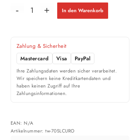
1 Anstrich
1 Anstrich
1 Anstrich
3 m²
8 m²
17 m²
bis ca.
bis ca.
bis ca.
In den Warenkorb
2 Anstriche
2 Anstriche
2 Anstriche
10 Liter
67 m²
bis ca.
1 Anstrich
Zahlung & Sicherheit
33 m²
bis ca.
2 Anstriche
Mastercard
Visa
PayPal
Ihre Zahlungsdaten werden sicher verarbeitet.
📏 Ihre Fläche
Wir speichern keine Kreditkartendaten und
haben keinen Zugriff auf Ihre
m²
Zahlungsinformationen.
🎨 Jetziger Zustand
Farbig / dunkel
EAN:
N/A
2 Anstriche empfohlen
Artikelnummer:
tw-70SLCURO