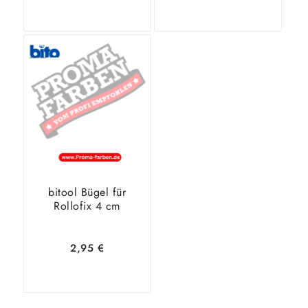
In den
Zeige
In den
Zeige
Warenkorb
Details
Warenkorb
Details
bitool Bügel für
Rollofix 4 cm
2,95
€