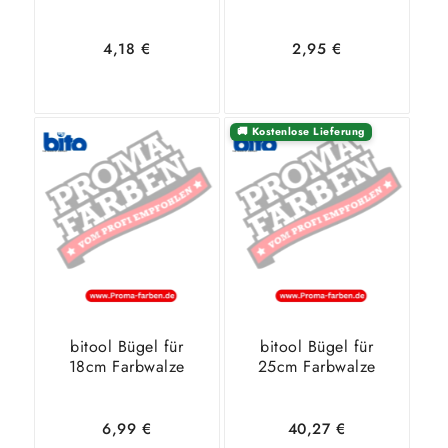
4,18
€
2,95
€
🚚 Kostenlose Lieferung
In den
Zeige
In den
Zeige
Warenkorb
Details
Warenkorb
Details
bitool Bügel für
bitool Bügel für
18cm Farbwalze
25cm Farbwalze
6,99
€
40,27
€