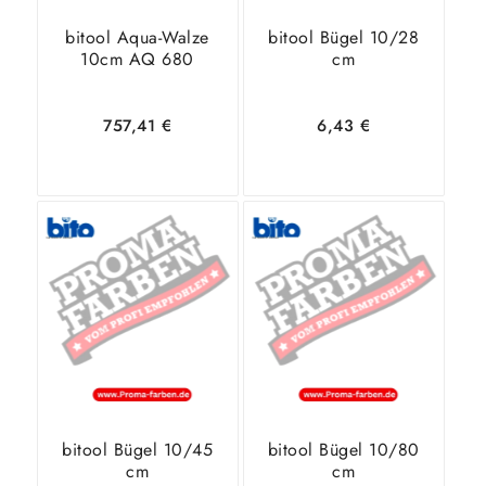
bitool Aqua-Walze
bitool Bügel 10/28
10cm AQ 680
cm
757,41
€
6,43
€
In den
Zeige
In den
Zeige
Warenkorb
Details
Warenkorb
Details
bitool Bügel 10/45
bitool Bügel 10/80
cm
cm