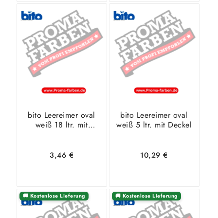
In den
Zeige
In den
Zeige
Warenkorb
Details
Warenkorb
Details
bito Leereimer oval
bito Leereimer oval
weiß 18 ltr. mit
weiß 5 ltr. mit Deckel
Deckel
3,46
€
10,29
€
🚚 Kostenlose Lieferung
🚚 Kostenlose Lieferung
In den
Zeige
In den
Zeige