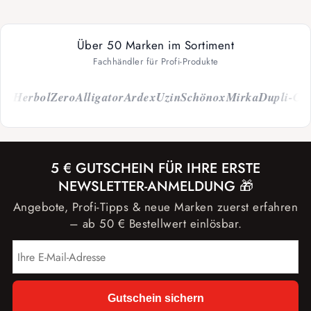
Über 50 Marken im Sortiment
Fachhändler für Profi-Produkte
Herbol
Zero
Alligator
Ardex
Uzin
Schönox
Mirka
Dupli-Color
5 € GUTSCHEIN FÜR IHRE ERSTE
NEWSLETTER-ANMELDUNG 🎁
Angebote, Profi-Tipps & neue Marken zuerst erfahren
– ab 50 € Bestellwert einlösbar.
Gutschein sichern