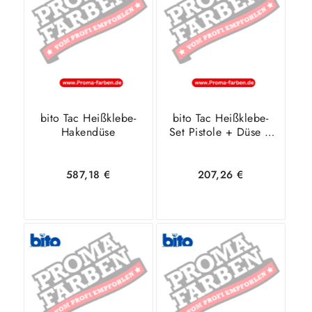
Warenkorb
Details
Warenkorb
Details
bito Tac Heißklebe-
bito Tac Heißklebe-
Hakendüse
Set Pistole + Düse +
5kg Sticks
587,18
€
207,26
€
In den
Zeige
In den
Zeige
Warenkorb
Details
Warenkorb
Details