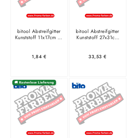
bitool Abstreifgitter
bitool Abstreifgitter
Kunststoff 11x17cm GI
Kunststoff 27x31cm
675
GI 675
1,84
€
33,53
€
🚚 Kostenlose Lieferung
In den
Zeige
In den
Zeige
Warenkorb
Details
Warenkorb
Details