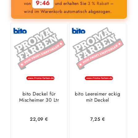
9:45
von
und erhalten Sie
3 % Rabatt
–
wird im Warenkorb automatisch abgezogen.
bito Deckel für
bito Leereimer eckig
Mischeimer 30 Ltr
mit Deckel
22,09
€
7,25
€