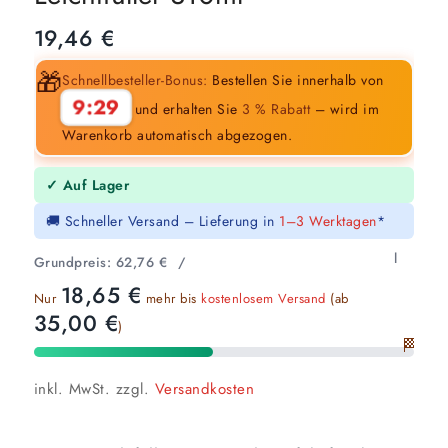
19,46
€
🎁
Schnellbesteller-Bonus:
Bestellen Sie innerhalb von
9:28
und erhalten Sie
3 % Rabatt
– wird im
Warenkorb automatisch abgezogen.
✓ Auf Lager
🚚 Schneller Versand – Lieferung in
1–3 Werktagen
*
l
Grundpreis:
62,76
€
/
18,65
€
Nur
mehr bis
kostenlosem Versand
(ab
35,00
€
)
🏁
inkl. MwSt.
zzgl.
Versandkosten