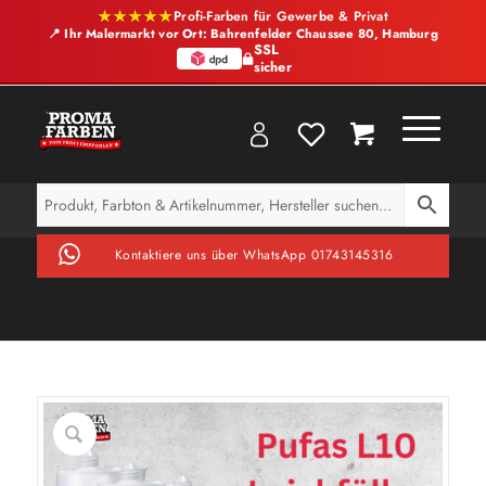
★★★★★
Profi-Farben für Gewerbe & Privat
📍 Ihr Malermarkt vor Ort: Bahrenfelder Chaussee 80, Hamburg
SSL
sicher
Kontaktiere uns über WhatsApp 01743145316