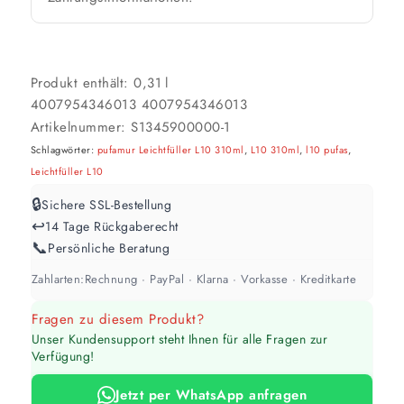
Weiß / hell
1 Anstrich reicht meist
Produkt enthält: 0,31
l
4007954346013
4007954346013
Werte sind Richtwerte und können je nach Untergrund und Werkzeug
abweichen. Für 10 % Reserve wird automatisch aufgerundet.
Artikelnummer:
S1345900000-1
Schlagwörter:
pufamur Leichtfüller L10 310ml
,
L10 310ml
,
l10 pufas
,
Leichtfüller L10
🔒
Sichere SSL-Bestellung
↩️
14 Tage Rückgaberecht
📞
Persönliche Beratung
Zahlarten:
Rechnung · PayPal · Klarna · Vorkasse · Kreditkarte
Fragen zu diesem Produkt?
Unser Kundensupport steht Ihnen für alle Fragen zur
Verfügung!
Jetzt per WhatsApp anfragen