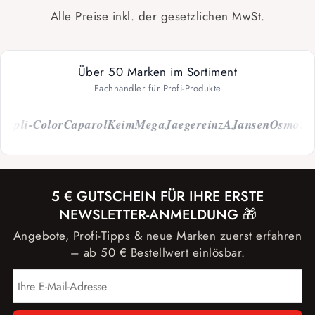
Alle Preise inkl. der gesetzlichen MwSt.
Über 50 Marken im Sortiment
Fachhändler für Profi-Produkte
li-Color
Caparol
Keim
Mega
Jaeger
einzA
Jansen
Osmo
Storch
5 € GUTSCHEIN FÜR IHRE ERSTE
NEWSLETTER-ANMELDUNG 🎁
Angebote, Profi-Tipps & neue Marken zuerst erfahren
– ab 50 € Bestellwert einlösbar.