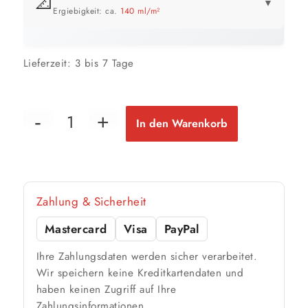
📐
▼
Ergiebigkeit: ca.
140 ml/m²
GEBINDE-REICHWEITE IM ÜBERBLICK
Lieferzeit:
3 bis 7 Tage
0,31 Liter
2 m²
bis ca.
1 Anstrich
1 m²
bis ca.
In den Warenkorb
2 Anstriche
📏 Ihre Fläche
Zahlung & Sicherheit
m²
Mastercard
Visa
PayPal
🎨 Jetziger Zustand
Ihre Zahlungsdaten werden sicher verarbeitet.
Farbig / dunkel
Wir speichern keine Kreditkartendaten und
haben keinen Zugriff auf Ihre
2 Anstriche empfohlen
Zahlungsinformationen.