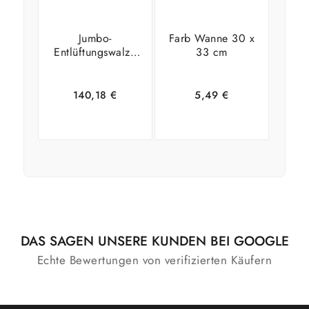
Jumbo-
Farb Wanne 30 x
Entlüftungswalze
33 cm
60cm
140,18
€
5,49
€
In den
Zeige
In den
Zeige
Warenkorb
Details
Warenkorb
Details
DAS SAGEN UNSERE KUNDEN BEI GOOGLE
Echte Bewertungen von verifizierten Käufern