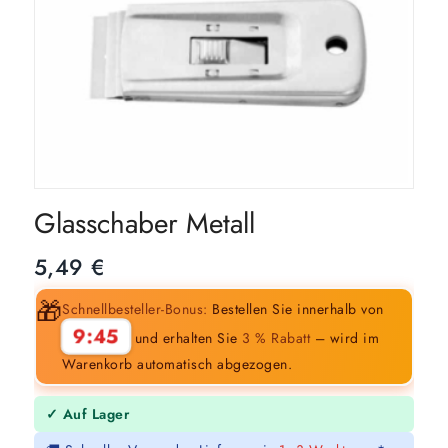
Glasschaber Metall
5,49
€
🎁
Schnellbesteller-Bonus:
Bestellen Sie innerhalb von
9:44
und erhalten Sie
3 % Rabatt
– wird im
Warenkorb automatisch abgezogen.
✓ Auf Lager