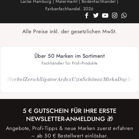
Lacke Hamburg | Malermarkt | Bodenfachhandel |
Farbenfachhandel. 2026
Alle Preise inkl. der gesetzlichen MwSt.
Über 50 Marken im Sortiment
Fachhändler für Profi-Produkte
ch
Herbol
Zero
Alligator
Ardex
Uzin
Schönox
Mirka
Dupli-Col
5 € GUTSCHEIN FÜR IHRE ERSTE
NEWSLETTER-ANMELDUNG 🎁
Angebote, Profi-Tipps & neue Marken zuerst erfahren
– ab 50 € Bestellwert einlösbar.