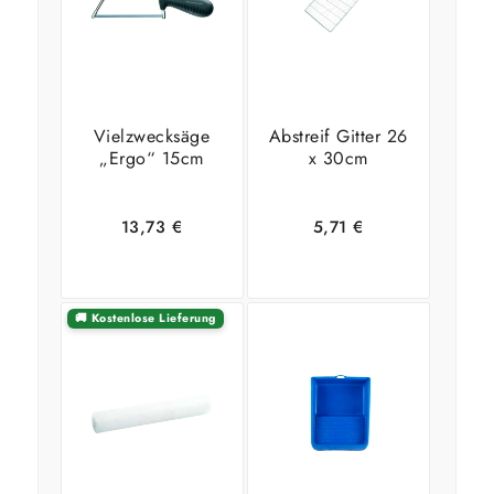
Vielzwecksäge
Abstreif Gitter 26
„Ergo“ 15cm
x 30cm
13,73
€
5,71
€
🚚 Kostenlose Lieferung
In den
Zeige
In den
Zeige
Warenkorb
Details
Warenkorb
Details