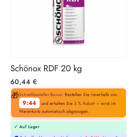
Schönox RDF 20 kg
60,44
€
🎁
Schnellbesteller-Bonus:
Bestellen Sie innerhalb von
9:43
und erhalten Sie
3 % Rabatt
– wird im
Warenkorb automatisch abgezogen.
✓ Auf Lager