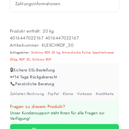
Zahlungsinformationen.
Weiß / hell
1 Anstrich reicht meist
Produkt enthält: 20
kg
4016447022167
4016447022167
Werte sind Richtwerte und können je nach Untergrund und Werkzeug
abweichen. Für 10 % Reserve wird automatisch aufgerundet.
Artikelnummer:
KLESCHRDF_20
Schlagwörter:
Schönox RDF 20 kg
,
Mineralische Pulver Spachtelmasse
20kg
,
RDF 20
,
Schönox RDF
🔒
Sichere SSL-Bestellung
↩️
14 Tage Rückgaberecht
📞
Persönliche Beratung
Zahlarten:
Rechnung · PayPal · Klarna · Vorkasse · Kreditkarte
Fragen zu diesem Produkt?
Unser Kundensupport steht Ihnen für alle Fragen zur
Verfügung!