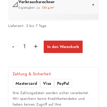
Verbrauchsrechner
📐
▼
Ergiebigkeit: ca.
120 g/m²
GEBINDE-REICHWEITE IM ÜBERBLICK
Lieferzeit:
3 bis 7 Tage
20 kg
167 m²
bis ca.
1 Anstrich
83 m²
bis ca.
In den Warenkorb
2 Anstriche
📏 Ihre Fläche
Zahlung & Sicherheit
m²
Mastercard
Visa
PayPal
🎨 Jetziger Zustand
Ihre Zahlungsdaten werden sicher verarbeitet.
Farbig / dunkel
Wir speichern keine Kreditkartendaten und
haben keinen Zugriff auf Ihre
2 Anstriche empfohlen