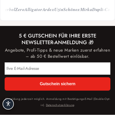
erbol
Zero
Alligator
Ardex
Uzin
Schönox
Mirka
Dupli-Color
C
5 € GUTSCHEIN FÜR IHRE ERSTE
NEWSLETTER-ANMELDUNG 🎁
Angebote, Profi-Tipps & neue Marken zuerst erfahren
– ab 50 € Bestellwert einlösbar.
Gutschein sichern
Abmeldung jederzeit möglich. Anmeldung mit Bestätigungs-E-Mail (Double-Opt-
in).
Datenschutzerklärung