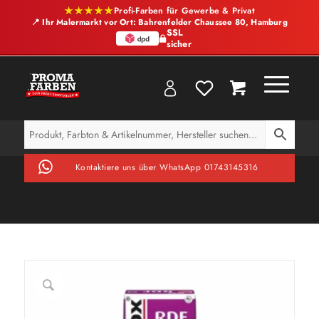
★★★★★
Profi-Farben für Gewerbe & Privat
📍 Ihr Malermarkt vor Ort: Bahrenfelder Chaussee 80, Hamburg
SSL
sicher
Kontaktiere uns über WhatsApp 01743145316