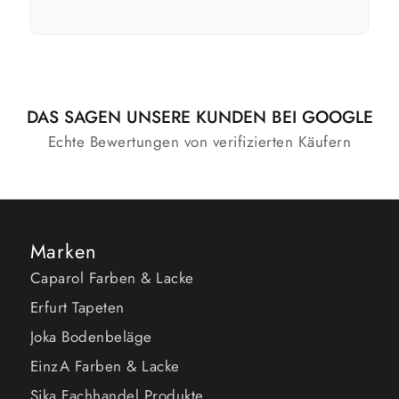
In den
Zeige
Warenkorb
Details
DAS SAGEN UNSERE KUNDEN BEI GOOGLE
Echte Bewertungen von verifizierten Käufern
Marken
Caparol Farben & Lacke
Erfurt Tapeten
Joka Bodenbeläge
EinzA Farben & Lacke
Sika Fachhandel Produkte