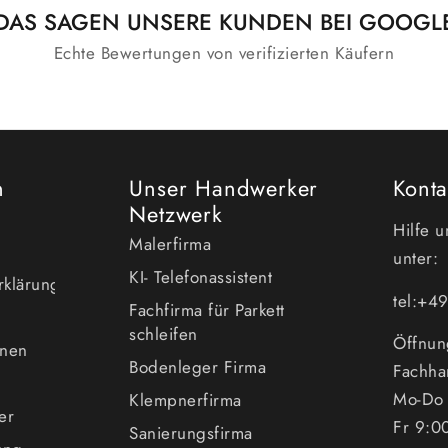
DAS SAGEN UNSERE KUNDEN BEI GOOGL
Echte Bewertungen von verifizierten Käufern
n
Unser Handwerker
Konta
Netzwerk
Hilfe 
Malerfirma
unter:
KI- Telefonassistent
erklärung
tel:+
Fachfirma für Parkett
schleifen
Öffnun
enen
Bodenleger Firma
Fachha
Mo-Do 
Klempnerfirma
er
Fr 9:0
Sanierungsfirma