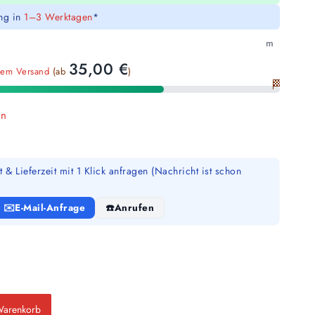
ung in
1–3 Werktagen
*
m
35,00
€
sem Versand
(ab
)
🏁
en
 & Lieferzeit mit 1 Klick anfragen (Nachricht ist schon
E-Mail-Anfrage
Anrufen
Warenkorb