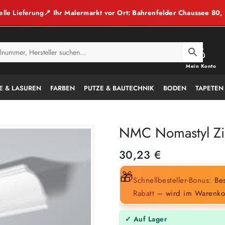
elle Lieferung
📍 Ihr Malermarkt vor Ort: Bahrenfelder Chaussee 80
Mein Konto
E & LASUREN
FARBEN
PUTZE & BAUTECHNIK
BODEN
TAPETEN
NMC Nomastyl Zie
30,23
€
🎁
Schnellbesteller-Bonus:
Bes
Rabatt
– wird im Warenko
✓ Auf Lager