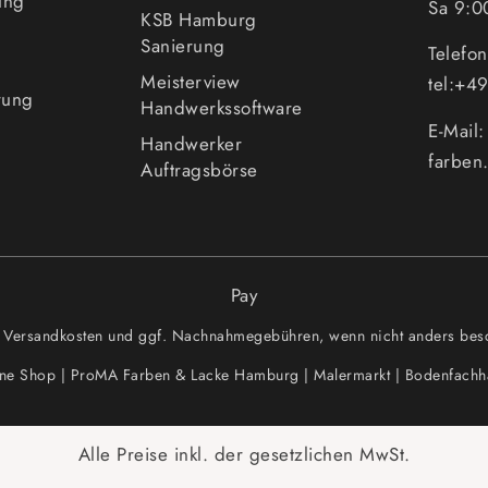
ung
Sa 9:0
KSB Hamburg
Sanierung
Telefo
Meisterview
tel:+
rung
Handwerkssoftware
E-Mail
Handwerker
farben
Auftragsbörse
Pay
zgl. Versandkosten und ggf. Nachnahmegebühren, wenn nicht anders besc
ine Shop | ProMA Farben & Lacke Hamburg | Malermarkt | Bodenfachh
Alle Preise inkl. der gesetzlichen MwSt.