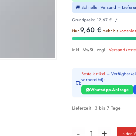
🚚 Schneller Versand – Liefer
Grundpreis:
12,67
€
/
9,60
€
Nur
mehr bis
kostenlo
inkl. MwSt.
zzgl.
Versandkost
Bestellartikel
– Verfügbarkeit
vorbereitet):
WhatsApp-Anfrage
Lieferzeit:
3 bis 7 Tage
In den 