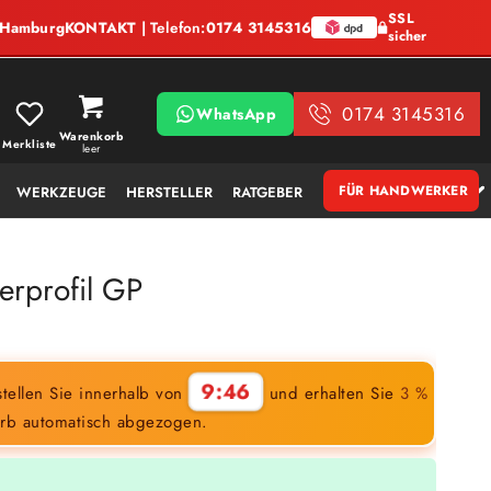
SSL
, Hamburg
KONTAKT
| Telefon:
0174 3145316
sicher
0174 3145316
WhatsApp
Warenkorb
Merkliste
leer
FÜR HANDWERKER
WERKZEUGE
HERSTELLER
RATGEBER
rprofil GP
9:45
tellen Sie innerhalb von
und erhalten Sie
3 %
rb automatisch abgezogen.