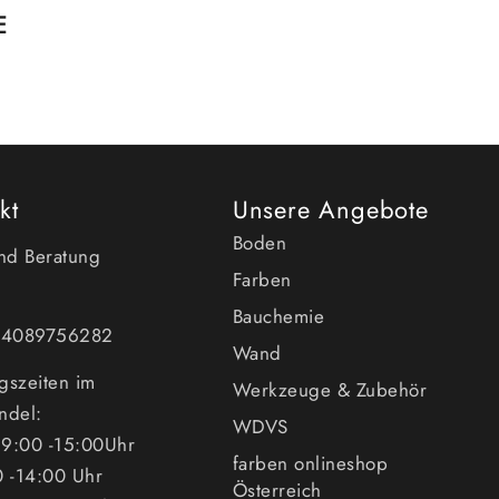
E
kt
Unsere Angebote
Boden
und Beratung
Farben
Bauchemie
494089756282
Wand
gszeiten im
Werkzeuge & Zubehör
ndel:
WDVS
9:00 -15:00Uhr
farben onlineshop
0 -14:00 Uhr
Österreich