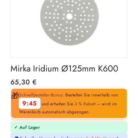
Mirka Iridium Ø125mm K600
65,30
€
🎁
Schnellbesteller-Bonus:
Bestellen Sie innerhalb von
9:44
und erhalten Sie
3 % Rabatt
– wird im
Warenkorb automatisch abgezogen.
✓ Auf Lager