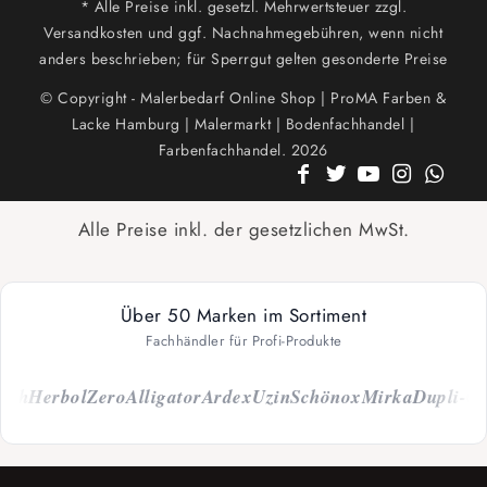
* Alle Preise inkl. gesetzl. Mehrwertsteuer zzgl.
Versandkosten und ggf. Nachnahmegebühren, wenn nicht
anders beschrieben; für Sperrgut gelten gesonderte Preise
© Copyright - Malerbedarf Online Shop | ProMA Farben &
Lacke Hamburg | Malermarkt | Bodenfachhandel |
Farbenfachhandel. 2026
Alle Preise inkl. der gesetzlichen MwSt.
Über 50 Marken im Sortiment
Fachhändler für Profi-Produkte
ch
Herbol
Zero
Alligator
Ardex
Uzin
Schönox
Mirka
Dupli-Col