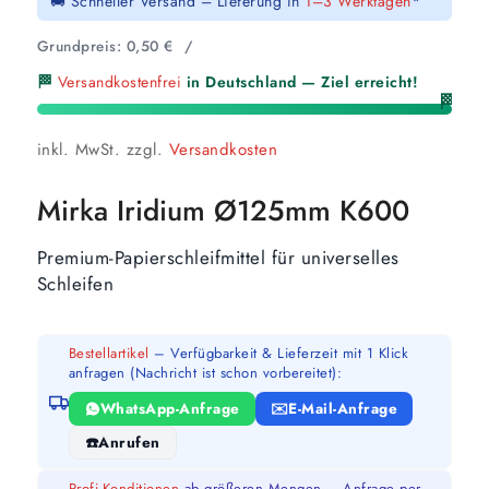
🚚 Schneller Versand – Lieferung in
1–3 Werktagen
*
Grundpreis:
0,50
€
/
🏁
Versandkostenfrei
in Deutschland — Ziel erreicht!
🏁
inkl. MwSt.
zzgl.
Versandkosten
Mirka Iridium Ø125mm K600
Premium-Papierschleifmittel für universelles
Schleifen
Bestellartikel
– Verfügbarkeit & Lieferzeit mit 1 Klick
anfragen (Nachricht ist schon vorbereitet):
WhatsApp-Anfrage
E-Mail-Anfrage
Anrufen
Profi-Konditionen
ab größeren Mengen – Anfrage per