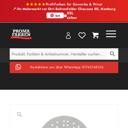
★★★★★
Profi-Farben für Gewerbe & Privat
📍 Ihr Malermarkt vor Ort: Bahrenfelder Chaussee 80, Hamburg
SSL
sicher
Kontaktiere uns über WhatsApp 01743145316