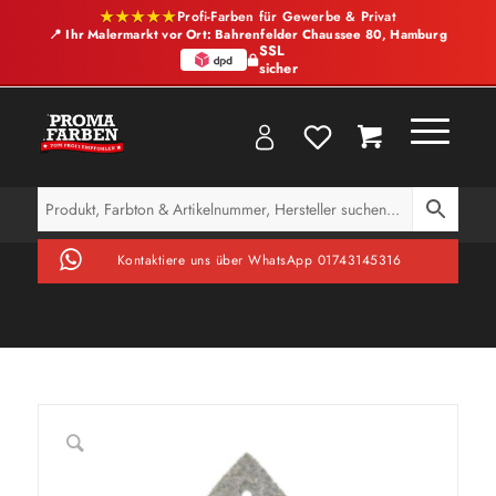
★★★★★
Profi-Farben für Gewerbe & Privat
📍 Ihr Malermarkt vor Ort: Bahrenfelder Chaussee 80, Hamburg
SSL
sicher
Kontaktiere uns über WhatsApp 01743145316