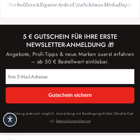
ch
Herbol
Zero
Alligator
Ardex
Uzin
Schönox
Mirka
Dupli-Col
5 € GUTSCHEIN FÜR IHRE ERSTE
NEWSLETTER-ANMELDUNG 🎁
Angebote, Profi-Tipps & neue Marken zuerst erfahren
– ab 50 € Bestellwert einlösbar.
Gutschein sichern
Abmeldung jederzeit möglich. Anmeldung mit Bestätigungs-E-Mail (Double-Opt-
in).
Datenschutzerklärung