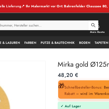
elle Lieferung
📍 Ihr Malermarkt vor Ort: Bahrenfelder Chaussee 80
Mein Konto
E & LASUREN
FARBEN
PUTZE & BAUTECHNIK
BODEN
TAPETEN
Mirka gold Ø125m
48,20
€
🎁
Schnellbesteller-Bonus:
Bes
Rabatt
– wird im Warenko
✓ Auf Lager