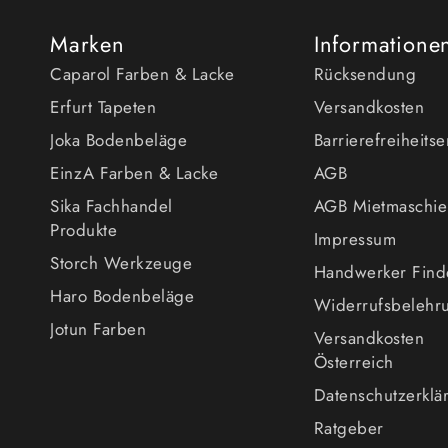
Marken
Informatione
Caparol Farben & Lacke
Rücksendung
Erfurt Tapeten
Versandkosten
Joka Bodenbeläge
Barrierefreiheits
EinzA Farben & Lacke
AGB
Sika Fachhandel
AGB Mietmaschi
Produkte
Impressum
Storch Werkzeuge
Handwerker Find
Haro Bodenbeläge
Widerrufsbelehr
Jotun Farben
Versandkosten
Österreich
Datenschutzerklä
Ratgeber