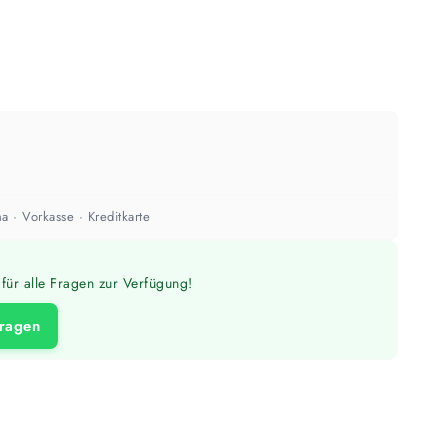
ach Untergrund und Werkzeug abweichen. Für 10 % Reserve wird automatisch
aufgerundet.
a · Vorkasse · Kreditkarte
für alle Fragen zur Verfügung!
fragen