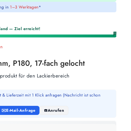
ung in
1–3 Werktagen
*
and — Ziel erreicht!
🏁
en
m, P180, 17-fach gelocht
fprodukt für den Lackierbereich
 & Lieferzeit mit 1 Klick anfragen (Nachricht ist schon
E-Mail-Anfrage
Anrufen