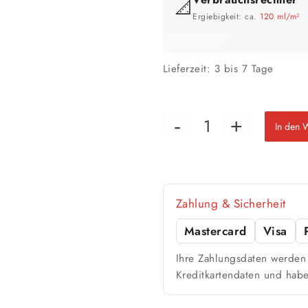
📐
Ergiebigkeit: ca.
120 ml/m²
GEBINDE-REICHWEITE IM ÜBERB
Lieferzeit:
3 bis 7 Tage
0,75 Liter
6 m²
bis ca.
1 Anstrich
3 m²
In den 
bis ca.
2 Anstriche
📏 Ihre Fläche
Zahlung & Sicherheit
Mastercard
Visa
🎨 Jetziger Zustand
Ihre Zahlungsdaten werden 
Kreditkartendaten und habe
Farbig / dunkel
2 Anstriche empfohle