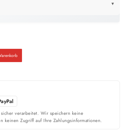
▼
LICK
2,5 Liter
5 Liter
21 m²
42 m²
bis ca.
bis ca.
1 Anstrich
1 Anstrich
10 m²
21 m²
Warenkorb
bis ca.
bis ca.
2 Anstriche
2 Anstriche
m²
PayPal
sicher verarbeitet. Wir speichern keine
n keinen Zugriff auf Ihre Zahlungsinformationen.
Weiß / hell
n
1 Anstrich reicht meist