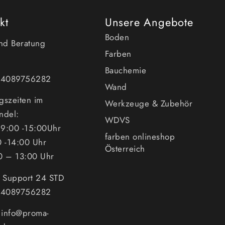
kt
Unsere Angebote
Boden
und Beratung
Farben
Bauchemie
494089756282
Wand
gszeiten im
Werkzeuge & Zubehör
ndel:
WDVS
9:00 -15:00Uhr
farben onlineshop
0 -14:00 Uhr
Österreich
0 – 13:00 Uhr
n Support 24 STD
494089756282
: info@proma-