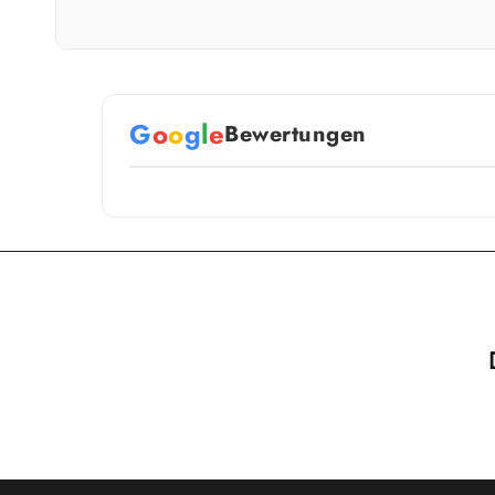
G
o
o
g
l
e
Bewertungen