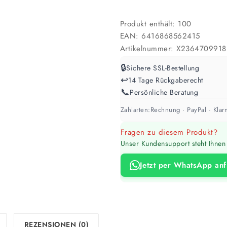
Werte sind Richtwerte und können je n
Produkt enthält: 100
EAN:
6416868562415
Artikelnummer:
X2364709918
🔒
Sichere SSL-Bestellung
↩️
14 Tage Rückgaberecht
📞
Persönliche Beratung
Zahlarten:
Rechnung · PayPal · Klarn
Fragen zu diesem Produkt?
Unser Kundensupport steht Ihnen 
Jetzt per WhatsApp an
REZENSIONEN (0)