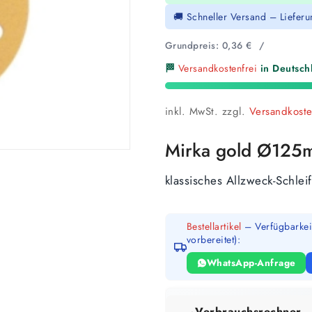
🚚 Schneller Versand – Liefer
Grundpreis:
0,36
€
/
🏁
Versandkostenfrei
in Deutschl
inkl. MwSt.
zzgl.
Versandkost
Mirka gold Ø125m
klassisches Allzweck-Schlei
Bestellartikel
– Verfügbarkeit
vorbereitet):
WhatsApp-Anfrage
Verbrauchsrechner