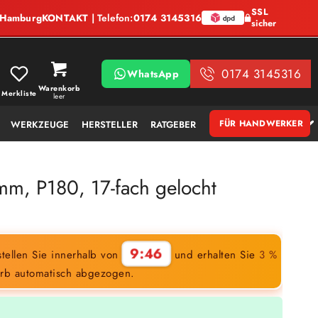
SSL
, Hamburg
KONTAKT
| Telefon:
0174 3145316
sicher
0174 3145316
WhatsApp
Warenkorb
Merkliste
leer
FÜR HANDWERKER
WERKZEUGE
HERSTELLER
RATGEBER
m, P180, 17-fach gelocht
9:45
tellen Sie innerhalb von
und erhalten Sie
3 %
rb automatisch abgezogen.