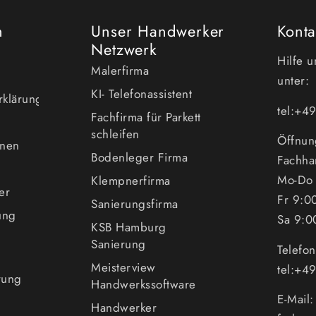
n
Unser Handwerker
Konta
Netzwerk
Hilfe 
Malerfirma
unter:
KI- Telefonassistent
erklärung
tel:+
Fachfirma für Parkett
schleifen
Öffnun
enen
Bodenleger Firma
Fachha
Mo-Do 
Klempnerfirma
er
Fr 9:0
Sanierungsfirma
ung
Sa 9:0
KSB Hamburg
Sanierung
Telefo
Meisterview
tel:+
rung
Handwerkssoftware
E-Mail
Handwerker