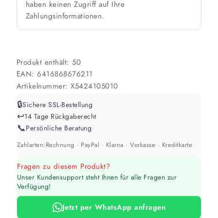
haben keinen Zugriff auf Ihre
2 Anstriche empfohlen
Zahlungsinformationen.
Weiß / hell
1 Anstrich reicht meist
Produkt enthält: 50
EAN:
6416868676211
Werte sind Richtwerte und können je nach Untergrund und Werkzeug
abweichen. Für 10 % Reserve wird automatisch aufgerundet.
Artikelnummer:
X5424105010
🔒
Sichere SSL-Bestellung
↩️
14 Tage Rückgaberecht
📞
Persönliche Beratung
Zahlarten:
Rechnung · PayPal · Klarna · Vorkasse · Kreditkarte
Fragen zu diesem Produkt?
Unser Kundensupport steht Ihnen für alle Fragen zur
Verfügung!
Jetzt per WhatsApp anfragen