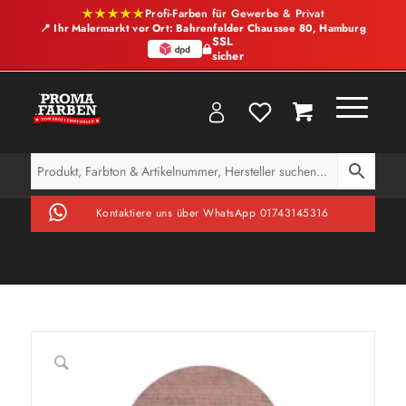
★★★★★
Profi-Farben für Gewerbe & Privat
📍 Ihr Malermarkt vor Ort: Bahrenfelder Chaussee 80, Hamburg
SSL
sicher
Kontaktiere uns über WhatsApp 01743145316