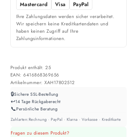
Mastercard
Visa
PayPal
🎨 Jetziger Zustand
Ihre Zahlungsdaten werden sicher verarbeitet.
Farbig / dunkel
Wir speichern keine Kreditkartendaten und
haben keinen Zugriff auf Ihre
2 Anstriche empfohlen
Zahlungsinformationen.
Weiß / hell
1 Anstrich reicht meist
Produkt enthält: 25
EAN:
6416868369656
Werte sind Richtwerte und können je nach Untergrund und Werkzeug
abweichen. Für 10 % Reserve wird automatisch aufgerundet.
Artikelnummer:
XAH17802512
🔒
Sichere SSL-Bestellung
↩️
14 Tage Rückgaberecht
📞
Persönliche Beratung
Zahlarten:
Rechnung · PayPal · Klarna · Vorkasse · Kreditkarte
Fragen zu diesem Produkt?