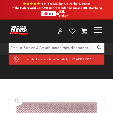
★★★★★
Profi-Farben für Gewerbe & Privat
📍 Ihr Malermarkt vor Ort: Bahrenfelder Chaussee 80, Hamburg
SSL
sicher
Kontaktiere uns über WhatsApp 01743145316