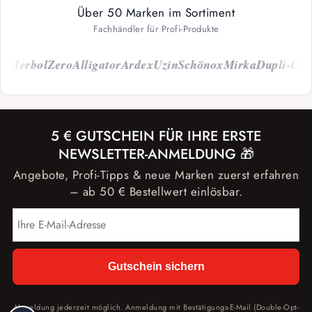
Über 50 Marken im Sortiment
Fachhändler für Profi-Produkte
Herbol
Zero
Alligator
Ardex
Uzin
Schönox
Mirka
Dupli-Color
5 € GUTSCHEIN FÜR IHRE ERSTE
NEWSLETTER-ANMELDUNG 🎁
Angebote, Profi-Tipps & neue Marken zuerst erfahren
– ab 50 € Bestellwert einlösbar.
Gutschein sichern
Abmeldung jederzeit möglich. Anmeldung mit Bestätigungs-E-Mail (Double-Opt-