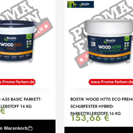
A55 BASIC PARKETT-
BOSTIK WOOD H770 ECO PREM
LEBSTOFF 14 KG
SCHUBFESTER HYBRID-
€
PARKETTKLEBSTOFF 16 KG
153,66
€
en Warenkorb