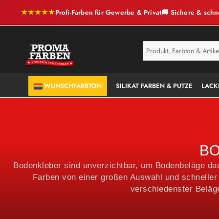
★★★★★
Profi-Farben für Gewerbe & Privat
🚚 Sichere & schn
SERVICE
ANTI-SCHIMMEL
WUNSCHFARBTON
SILIKAT FARBEN & PUTZE
LACK
BO
Bodenkleber sind unverzichtbar, um Bodenbeläge daue
Farben von einer großen Auswahl und schneller 
verschiedenster Beläge