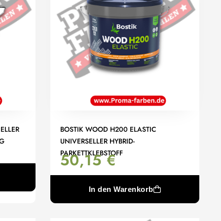
ELLER
BOSTIK WOOD H200 ELASTIC
KG
UNIVERSELLER HYBRID-
PARKETTKLEBSTOFF
50,15
€
In den Warenkorb