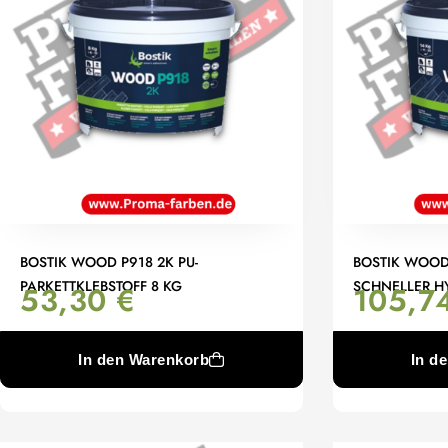
BOSTIK WOOD P918 2K PU-
BOSTIK WOOD
PARKETTKLEBSTOFF 8 KG
SCHNELLER HY
53,30
€
105,7
In den Warenkorb
In d