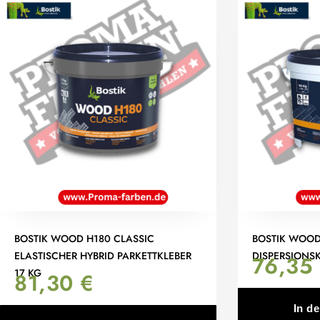
BOSTIK WOOD H180 CLASSIC
BOSTIK WOOD 
ELASTISCHER HYBRID PARKETTKLEBER
DISPERSIONSK
76,35
17 KG
81,30
€
In d