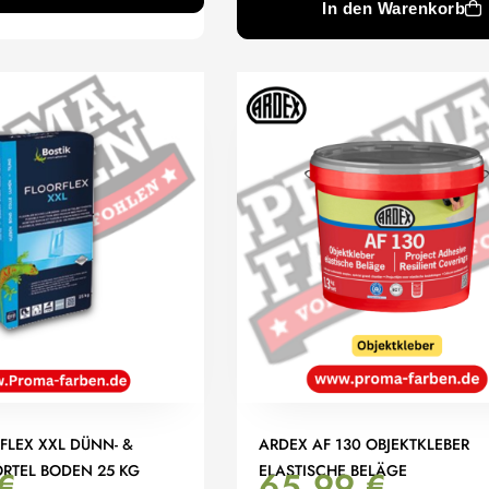
In den Warenkorb
FLEX XXL DÜNN- &
ARDEX AF 130 OBJEKTKLEBER
ÖRTEL BODEN 25 KG
ELASTISCHE BELÄGE
€
65,99
€