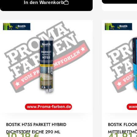
In den Warenkorb
BOSTIK H755 PARKETT HYBRID
BOSTIK FLOOR
DICHTSTOFF EICHE 290 ML
MITTELBETTM
10,19
€
41,91