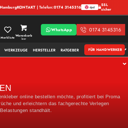
SSL
, Hamburg
KONTAKT
| Telefon:
0174 3145316
sicher
0174 3145316
WhatsApp
Warenkorb
Merkliste
leer
FÜR HANDWERKER
WERKZEUGE
HERSTELLER
RATGEBER
LEN
kleber online bestellen möchte, profitiert bei Proma
rüche und erleichtern das fachgerechte Verlegen
 Belastungen standhält.