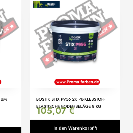
IUM
BOSTIK STIX P956 2K PU-KLEBSTOFF
ELASTISCHE BODENBELÄGE 8 KG
105,07
€
In den Warenkorb