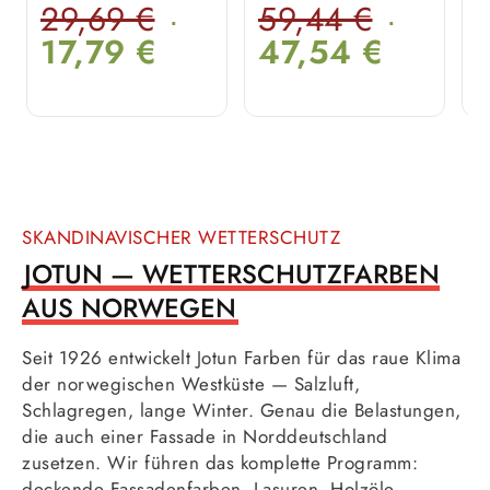
29,69
€
59,44
€
T
17,79
€
47,54
€
SKANDINAVISCHER WETTERSCHUTZ
JOTUN — WETTERSCHUTZFARBEN
AUS NORWEGEN
Seit 1926 entwickelt Jotun Farben für das raue Klima
der norwegischen Westküste — Salzluft,
Schlagregen, lange Winter. Genau die Belastungen,
die auch einer Fassade in Norddeutschland
zusetzen. Wir führen das komplette Programm:
deckende Fassadenfarben, Lasuren, Holzöle,