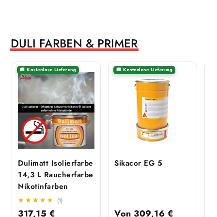
DULI FARBEN & PRIMER
🚚 Kostenlose Lieferung
🚚 Kostenlose Lieferung

Dulimatt Isolierfarbe
Sikacor EG 5
S
14,3 L Raucherfarbe
G
Nikotinfarben
★★★★★
★★★★★
(1)
317,15
€
Von
309,16
€
1