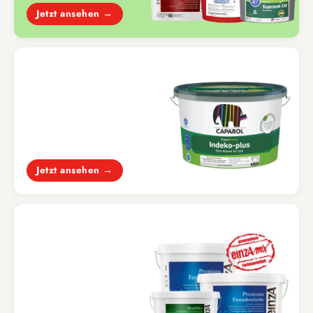
Jetzt ansehen →
INNENWANDFARBEN
Wandfarben und Wunschfarben
Jetzt ansehen →
FASSADENFARBE
Fassadenfarben & Systeme