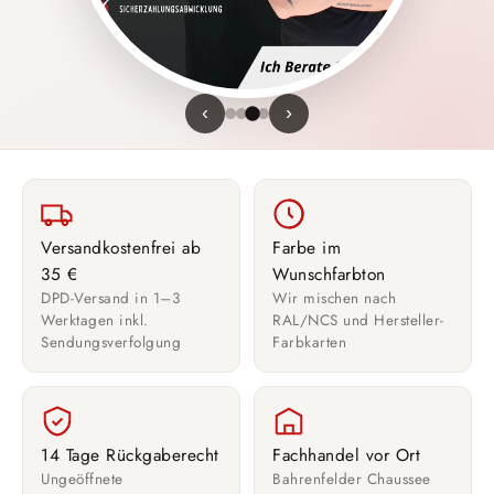
‹
›
Versandkostenfrei ab
Farbe im
35 €
Wunschfarbton
DPD-Versand in 1–3
Wir mischen nach
Werktagen inkl.
RAL/NCS und Hersteller-
Sendungsverfolgung
Farbkarten
14 Tage Rückgaberecht
Fachhandel vor Ort
Ungeöffnete
Bahrenfelder Chaussee