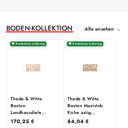
BODEN-KOLLEKTION
Alle ansehen →
🚚 Kostenlose Lieferung
🚚 Kostenlose Lieferung
Thede & Witte
Thede & Witte
Boston
Boston Maxistab
Landhausdiele
Eiche astig
Uniclic Lärche astig
gebürstet geölt
170,25
€
84,04
€
gebürstet weiß geölt
Rohoptik