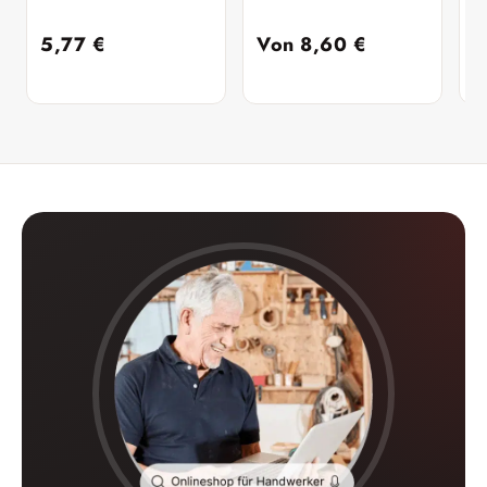
5,77
€
Von
8,60
€
8