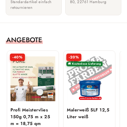
Standardartikel einfach
80, 22761 Hamburg
retournieren
ANGEBOTE
-40%
-20%
🚚 Kostenlose Lieferung

Profi Meistervlies
Malerweiß SLF 12,5
b
150g 0,75 m x 25
Liter weiß
L
m = 18,75 qm
K