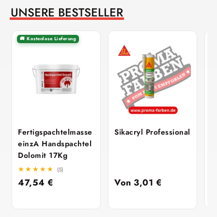
UNSERE BESTSELLER
🚚 Kostenlose Lieferung
Fertigspachtelmasse
Sikacryl Professional
e
einzA Handspachtel
F
Dolomit 17Kg
3
★★★★★
★★★★★
(5)
47,54
€
Von
3,01
€
3