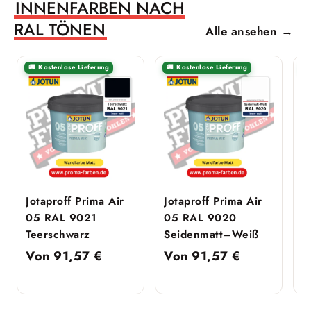
INNENFARBEN NACH
RAL TÖNEN
Alle ansehen →
🚚 Kostenlose Lieferung
🚚 Kostenlose Lieferung

Jotaproff Prima Air
Jotaproff Prima Air
J
05 RAL 9021
05 RAL 9020
0
Teerschwarz
Seidenmatt–Weiß
P
Von
91,57
€
Von
91,57
€