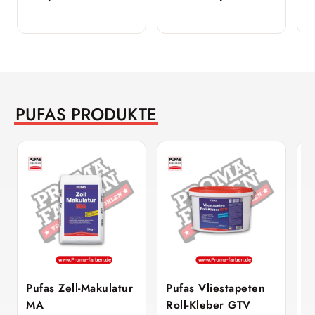
PUFAS PRODUKTE
Pufas Zell-Makulatur
Pufas Vliestapeten
P
MA
Roll-Kleber GTV
M