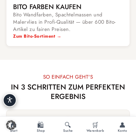
BITO FARBEN KAUFEN
Bito Wandfarben, Spachtelmassen und
Malervlies in Profi-Qualität — über 600 Bito-
Artikel zu fairen Preisen.
Zum Bito-Sortiment →
SO EINFACH GEHT'S
IN 3 SCHRITTEN ZUM PERFEKTEN
ERGEBNIS
🏠
🛍️
🔍
🛒
👤
1
Start
Shop
Suche
Warenkorb
Konto