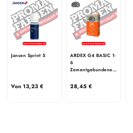
Jansen Sprint 5
ARDEX G4 BASIC 1-
A
6
6
Zementgebundener
Fugenmörtel – 12,5
kg – Silbergrau
Von
13,23
€
28,45
€