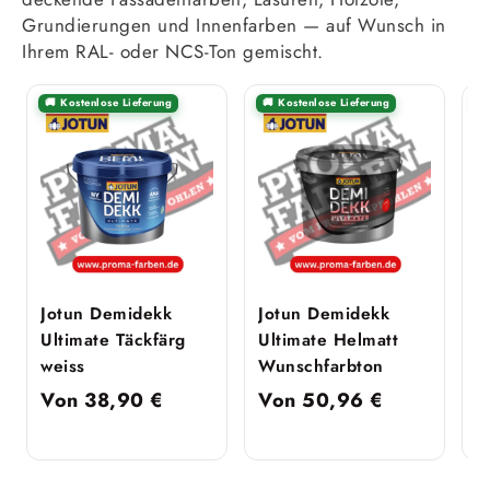
Grundierungen und Innenfarben — auf Wunsch in
Ihrem RAL- oder NCS-Ton gemischt.
🚚 Kostenlose Lieferung
🚚 Kostenlose Lieferung

Jotun Demidekk
Jotun Demidekk
J
Ultimate Täckfärg
Ultimate Helmatt
I
weiss
Wunschfarbton
Von
38,90
€
Von
50,96
€