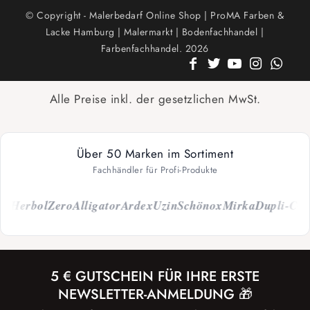
© Copyright - Malerbedarf Online Shop | ProMA Farben &
Lacke Hamburg | Malermarkt | Bodenfachhandel |
Farbenfachhandel. 2026
Alle Preise inkl. der gesetzlichen MwSt.
Über 50 Marken im Sortiment
Fachhändler für Profi-Produkte
erbol
Zero
Alligator
Ardex
Uzin
Schönox
Mirka
Dupli-Color
C
5 € GUTSCHEIN FÜR IHRE ERSTE
NEWSLETTER-ANMELDUNG 🎁