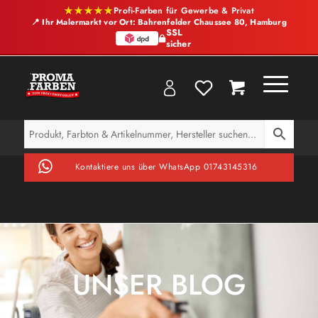
★★★★★
Profi-Farben für Gewerbe & Privat
📍 Ihr Malermarkt vor Ort: Bahrenfelder Chaussee 80, Hamburg
SSL
sicher
Kontaktiere uns über WhatsApp 01743145316
UNSER BLOG