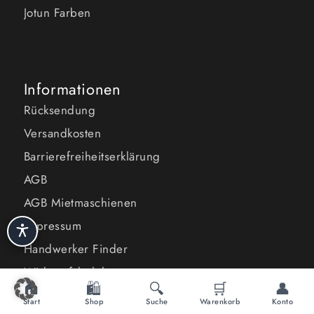
Jotun Farben
Informationen
Rücksendung
Versandkosten
Barrierefreiheitserklärung
AGB
AGB Mietmaschienen
Impressum
Handwerker Finder
Widerrufsbelehrung
🏠
🛍️
🔍
🛒
👤
Versandkosten Österreich
Start
Shop
Suche
Warenkorb
Konto