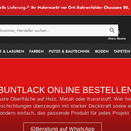
elle Lieferung
📍 Ihr Malermarkt vor Ort: Bahrenfelder Chaussee 80
Mein Konto
E & LASUREN
FARBEN
PUTZE & BAUTECHNIK
BODEN
TAPETEN
BUNTLACK ONLINE BESTELLE
uste Oberfläche auf Holz, Metall oder Kunststoff. Wer h
schichtungen überzeugen mit starker Deckkraft sowie ei
onders einfach, das passende Produkt für jedes Projekt
Beratung auf WhatsApp