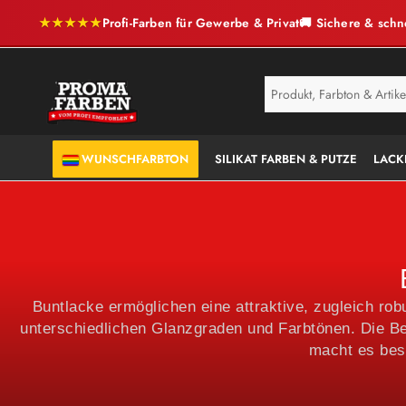
★★★★★
Profi-Farben für Gewerbe & Privat
🚚 Sichere & schn
SERVICE
ANTI-SCHIMMEL
WUNSCHFARBTON
SILIKAT FARBEN & PUTZE
LACK
Buntlacke ermöglichen eine attraktive, zugleich rob
unterschiedlichen Glanzgraden und Farbtönen. Die Be
macht es bes