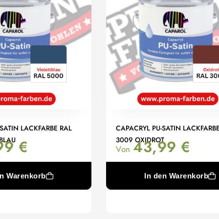
SATIN LACKFARBE RAL
CAPACRYL PU-SATIN LACKFARBE
BLAU
3009 OXIDROT
99
€
43,99
€
Von
en Warenkorb
In den Warenkorb