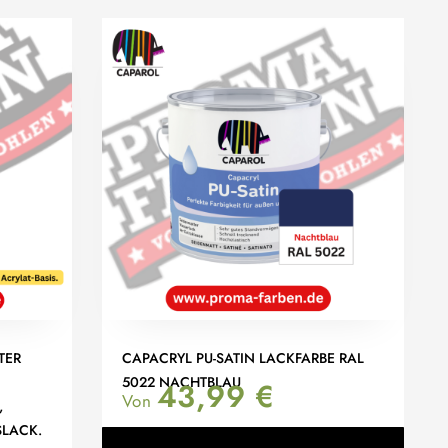
TER
CAPACRYL PU-SATIN LACKFARBE RAL
5022 NACHTBLAU
43,99
€
Von
A
ACK.