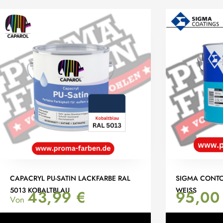
CAPACRYL PU-SATIN LACKFARBE RAL
SIGMA CONTOU
5013 KOBALTBLAU
WEISS
43,99
€
95,0
Von