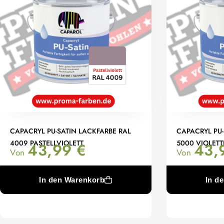
CAPACRYL PU-SATIN LACKFARBE RAL
CAPACRYL PU-
4009 PASTELLVIOLETT
5000 VIOLETT
43,99
€
43,
Von
Von
In den Warenkorb
In d