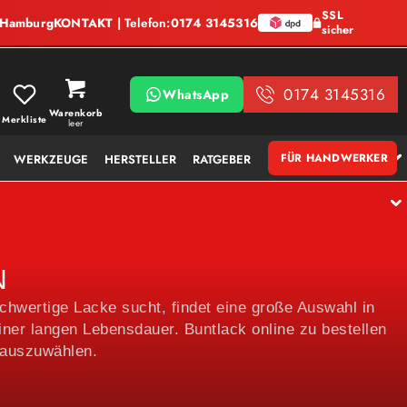
SSL
, Hamburg
KONTAKT
| Telefon:
0174 3145316
sicher
0174 3145316
WhatsApp
Warenkorb
Merkliste
leer
FÜR HANDWERKER
WERKZEUGE
HERSTELLER
RATGEBER
N
ochwertige Lacke sucht, findet eine große Auswahl in
ner langen Lebensdauer. Buntlack online zu bestellen
 auszuwählen.